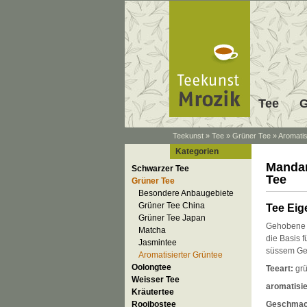
Tee
G
Teekunst
»
Tee
»
Grüner Tee
»
Aromatis
Kategorien
Mandar
Schwarzer Tee
Tee
Grüner Tee
Besondere Anbaugebiete
Grüner Tee China
Tee Eig
Grüner Tee Japan
Gehobene 
Matcha
die Basis f
Jasmintee
süssem Ge
Aromatisierter Grüntee
Oolongtee
Teeart:
grü
Weisser Tee
aromatisie
Kräutertee
Rooibostee
Geschmac