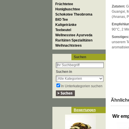
Früchtetee
Zutaten:
Gr
Honigbuschtee
Guangxi, 
Schokotee Theobroma
(Ananas, P
BIO Tee
Empfehlun
Kaltgetränke
90°C, 2 Mi
Teebeutel
Wellnesstee Ayurveda
Sonstiges
Raritäten Spezialitäten
unserem Te
Weihnachtstees
aromatisie
Suchen
Suchen in
In Unterkategorien suchen
Ähnliche
Bewertungen
Wir emp