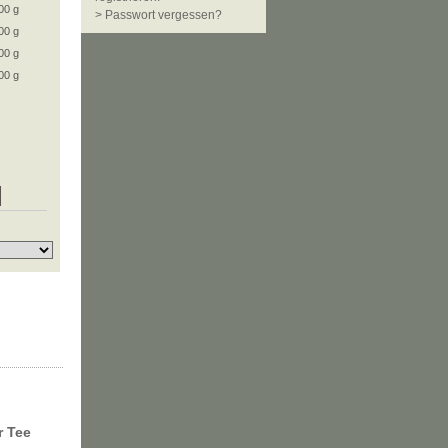
00 g
> Passwort vergessen?
00 g
00 g
00 g
r Tee