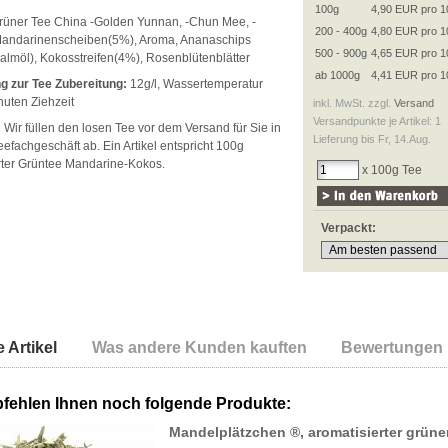
100g
4,90 EUR pro 1
üner Tee China -Golden Yunnan, -Chun Mee, -
200 - 400g
4,80 EUR pro 1
Mandarinenscheiben(5%), Aroma, Ananaschips
500 - 900g
4,65 EUR pro 1
almöl), Kokosstreifen(4%), Rosenblütenblätter
ab 1000g
4,41 EUR pro 1
g zur Tee Zubereitung:
12g/l, Wassertemperatur
nuten Ziehzeit
inkl. MwSt. zzgl.
Versand
Versandpunkte je Artikel: 1
:
Wir füllen den losen Tee vor dem Versand für Sie in
Lieferung bis Fr, 14.Aug.
efachgeschäft ab. Ein Artikel entspricht 100g
rter Grüntee Mandarine-Kokos.
x 100g Tee
Verpackt:
 Artikel
Was andere Kunden kauften
Bewertungen
fehlen Ihnen noch folgende Produkte:
Mandelplätzchen ®, aromatisierter grüne