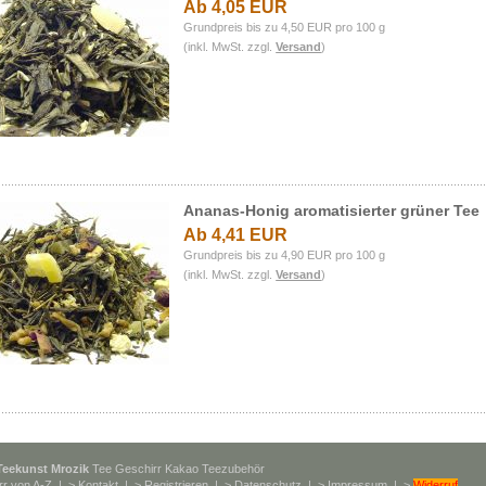
Ab 4,05 EUR
Grundpreis bis zu 4,50 EUR pro 100 g
(inkl. MwSt. zzgl.
Versand
)
Ananas-Honig aromatisierter grüner Tee
Ab 4,41 EUR
Grundpreis bis zu 4,90 EUR pro 100 g
(inkl. MwSt. zzgl.
Versand
)
Teekunst Mrozik
Tee Geschirr Kakao Teezubehör
rr von A-Z
| >
Kontakt
| >
Registrieren
| >
Datenschutz
| >
Impressum
| >
Widerruf