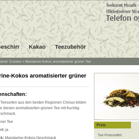
eschirr
Kakao
Teezubehör
ierter Grüntee
»
Mandarine-Kokos aromatisierter grüner Tee
ine-Kokos aromatisierter grüner
enschaften:
Teesorten aus den besten Regionen Chinas bilden
ür diesen aromatisierten grünen Tee mit fruchtig-
schmack.
ner Tee
Preis
rt:
ja
Tee-Preisstaffel:
k:
Mandarine-Kokos-Geschmack