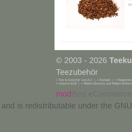
(i
© 2003 - 2026
Teeku
Teezubehör
>
Tee & Geschirr von A-Z
| >
Kontakt
| >
Registrie
>
Unsere AGB
| >
Widerrufsrecht und Widerrufsform
mod
ified eCommerce
and is redistributable under the
GNU 