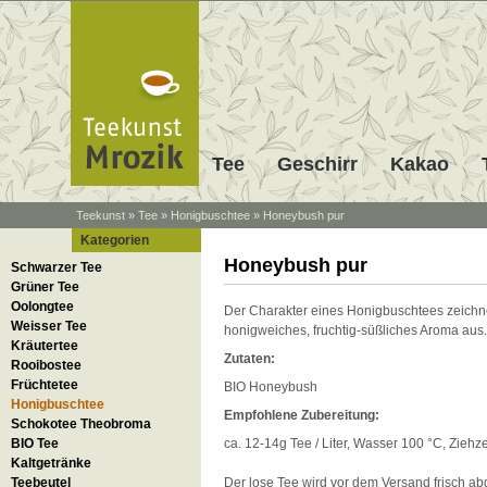
Tee
Geschirr
Kakao
Teekunst
»
Tee
»
Honigbuschtee
»
Honeybush pur
Kategorien
Honeybush pur
Schwarzer Tee
Grüner Tee
Oolongtee
Der Charakter eines Honigbuschtees zeichne
Weisser Tee
honigweiches, fruchtig-süßliches Aroma aus.
Kräutertee
Zutaten:
Rooibostee
Früchtetee
BIO Honeybush
Honigbuschtee
Empfohlene Zubereitung:
Schokotee Theobroma
BIO Tee
ca. 12-14g Tee / Liter, Wasser 100 °C, Ziehze
Kaltgetränke
Teebeutel
Der lose Tee wird vor dem Versand frisch 