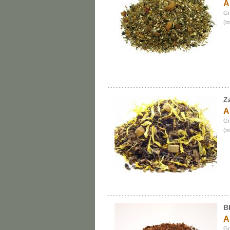
A
Gr
(i
Z
A
Gr
(i
B
A
Gr