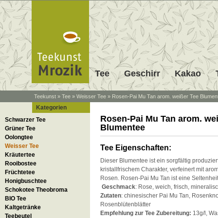
Tee
Geschirr
Kakao
Teekunst
»
Tee
»
Weisser Tee
»
Rosen-Pai Mu Tan arom. weißer Tee Blumen
Kategorien
Rosen-Pai Mu Tan arom. wei
Schwarzer Tee
Blumentee
Grüner Tee
Oolongtee
Weisser Tee
Tee Eigenschaften:
Kräutertee
Dieser Blumentee ist ein sorgfältig produzier
Rooibostee
kristallfrischem Charakter, verfeinert mit ar
Früchtetee
Rosen. Rosen-Pai Mu Tan ist eine Seltenhei
Honigbuschtee
Geschmack
: Rose, weich, frisch, mineralis
Schokotee Theobroma
Zutaten
: chinesischer Pai Mu Tan, Rosenkn
BIO Tee
Rosenblütenblätter
Kaltgetränke
Empfehlung zur Tee Zubereitung:
13g/l, Wa
Teebeutel