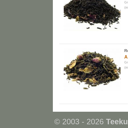
Gr
(i
R
A
Gr
(i
© 2003 - 2026
Teeku