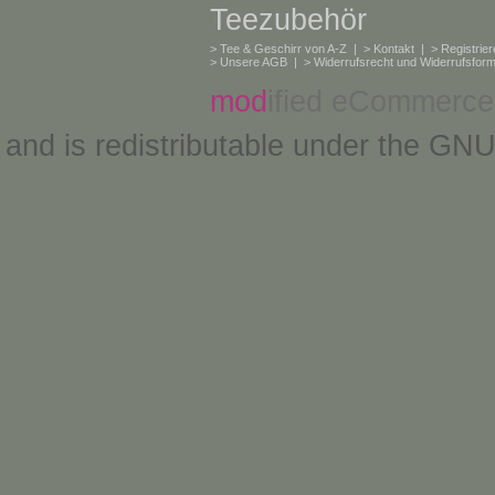
Teezubehör
>
Tee & Geschirr von A-Z
| >
Kontakt
| >
Registrie
>
Unsere AGB
| >
Widerrufsrecht und Widerrufsform
mod
ified eCommerce
and is redistributable under the
GNU 