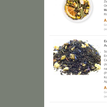
Zu
Or
Ma
Ri
A
Gr
(i
E
A
Sc
Er
Ce
(A
na
(P
Ko
Ap
A
Gr
(i