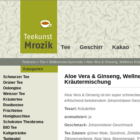
Tee
Geschirr
Kakao
Teekunst
»
Tee
»
Wellnesstee Ayurveda
»
Aloe Vera & Ginseng, Wellness Kr
Kategorien
Aloe Vera & Ginseng, Welln
Schwarzer Tee
Kräutermischung
Grüner Tee
Oolongtee
Weisser Tee
Aloe Vera & Ginseng ist ein super schmecke
Kräutertee
erfrischend-belebendem Johannisbeer-Ges
Rooibostee
Teeart:
Kräutertee
Früchtetee
Honigbuschtee
aromatisiert:
ja
Schokotee Theobroma
Geschmack:
Johannisbeer-Geschmack
BIO Tee
Kaltgetränke
Tee Zutaten:
grüner Mate, Süssholz, Zimtstü
Teebeutel
Zitronenverbene, Aloe Vera, Brennnessel-, P