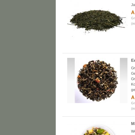
Ja
A
Gr
(i
E
Gr
Ge
Gr
Ko
ge
A
Gr
(i
M
We