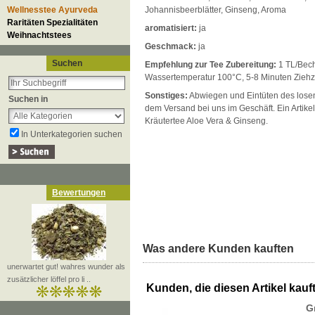
Wellnesstee Ayurveda
Johannisbeerblätter, Ginseng, Aroma
Raritäten Spezialitäten
aromatisiert:
ja
Weihnachtstees
Geschmack:
ja
Suchen
Empfehlung zur Tee Zubereitung:
1 TL/Bech
Wassertemperatur 100°C, 5-8 Minuten Ziehz
Sonstiges:
Abwiegen und Eintüten des losen 
Suchen in
dem Versand bei uns im Geschäft. Ein Artikel
Kräutertee Aloe Vera & Ginseng.
In Unterkategorien suchen
Bewertungen
Was andere Kunden kauften
unerwartet gut! wahres wunder als
zusätzlicher löffel pro li ..
Kunden, die diesen Artikel kauft
G