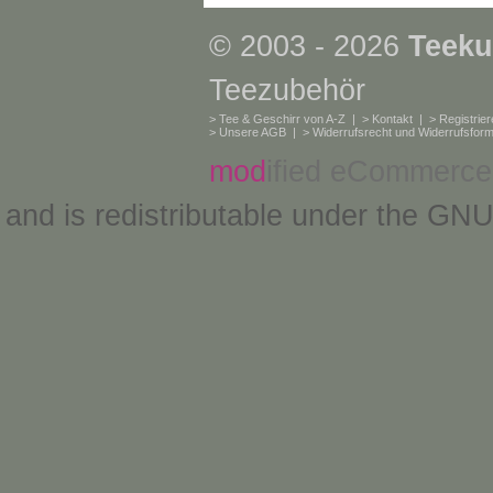
© 2003 - 2026
Teeku
Teezubehör
>
Tee & Geschirr von A-Z
| >
Kontakt
| >
Registrie
>
Unsere AGB
| >
Widerrufsrecht und Widerrufsform
mod
ified eCommerce
and is redistributable under the
GNU 