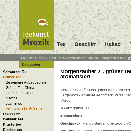
Tee
Geschirr
Kakao
Teekunst
»
Tee
»
Grüner Tee
»
Aromatisierter Grüntee
»
Morgenzauber ® , gr
Kategorien
Morgenzauber ® , grüner Te
Schwarzer Tee
aromatisiert
Grüner Tee
Besondere Anbaugebiete
Grüner Tee China
®
Morgenzauber
ist ein grüner aromatisierte
Grüner Tee Japan
Bergamotte-Jackfruit-Geschmack. Verzauber
Matcha
Morgen.
Jasmintee
Teeart:
grüner Tee
Aromatisierter Grüntee
Oolongtee
aromatisiert:
ja
Weisser Tee
Geschmack:
Mango-Bergamotte-Jackfruit-
Kräutertee
Rooibostee