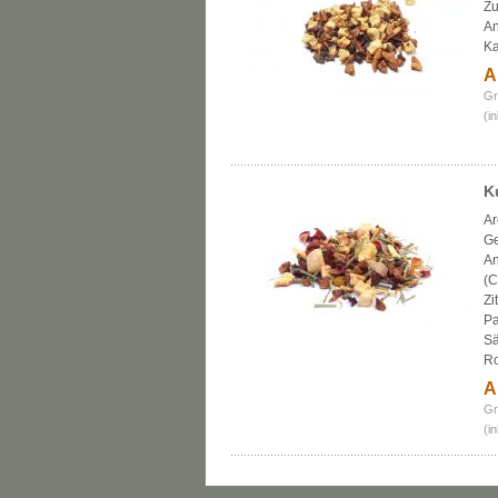
Zu
An
K
A
Gr
(i
K
Ar
Ge
An
(C
Zi
Pa
Sä
Ro
A
Gr
(i