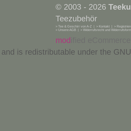
© 2003 - 2026
Teeku
Teezubehör
>
Tee & Geschirr von A-Z
| >
Kontakt
| >
Registrie
>
Unsere AGB
| >
Widerrufsrecht und Widerrufsform
mod
ified eCommerce
and is redistributable under the
GNU 