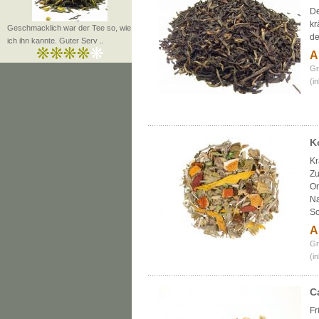
De
kr
Geschmacklich war der Tee so, wie
de
ich ihn kannte. Guter Serv ..
A
Gr
(i
K
Kr
Zu
Or
Na
S
A
Gr
(i
C
Fr