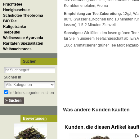
Tee Zutaten:
grüner Tee, Sonnenblumenblüt
Früchtetee
Kornblumenblüten, Aroma
Honigbuschtee
Empfehlung zur Tee Zubereitung:
12g/l, Wa
Schokotee Theobroma
80°C (Wasser aufkochen und 10 Minuten ru
BIO Tee
lassen), 1,5-2 Minuten Ziehzeit
Kaltgetränke
Teebeutel
Sonstiges:
Wir füllen den losen grünen Tee
Wellnesstee Ayurveda
für Sie in unserem Teefachgeschäft ab. Ein Ar
Raritäten Spezialitäten
100g aromatisierter grüner Tee Morgenzaub
Weihnachtstees
Suchen
Suchen in
In Unterkategorien suchen
Was andere Kunden kauften
Bewertungen
Kunden, die diesen Artikel kauft
D