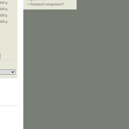
100 g
> Passwort vergessen?
100 g
100 g
100 g