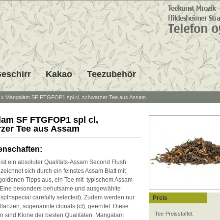
eschirr
Kakao
Teezubehör
»
Mangalam SF FTGFOP1 spl cl, schwarzer Tee aus Assam
am SF FTGFOP1 spl cl,
zer Tee aus Assam
enschaften:
st ein absoluter Qualitäts-Assam Second Flush.
eichnet sich durch ein feinstes Assam Blatt mit
goldenen Tipps aus, ein Tee mit typischem Assam
 Eine besonders behutsame und ausgewählte
(spl=special carefully selected). Zudem werden nur
Preis
flanzen, sogenannte clonals (cl), geerntet. Diese
Tee-Preisstaffel:
n sind Klone der besten Qualitäten. Mangalam