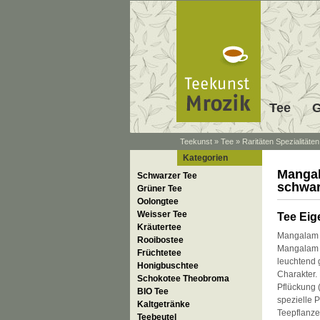
Tee
G
Teekunst
»
Tee
»
Raritäten Spezialitäten
Kategorien
Mangal
Schwarzer Tee
schwar
Grüner Tee
Oolongtee
Weisser Tee
Tee Eig
Kräutertee
Mangalam i
Rooibostee
Mangalam z
Früchtetee
leuchtend 
Honigbuschtee
Charakter.
Schokotee Theobroma
Pflückung 
BIO Tee
spezielle P
Kaltgetränke
Teepflanze
Teebeutel