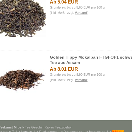
Ab 5,04 EUR
Grundpreis bis zu 5,60 EUR pro 100 g
(inkl. MwSt. zzgl.
Versand
)
Golden Tippy Mokalbari FTGFOP1 schwa
Tee aus Assam
Ab 8,01 EUR
Grundpreis bis zu 8,90 EUR pro 100 g
(inkl. MwSt. zzgl.
Versand
)
Teekunst Mrozik
Tee Geschirr Kakao Teezubehör
rr von A-Z
| >
Kontakt
| >
Registrieren
| >
Datenschutz
| >
Impressum
| >
Widerruf