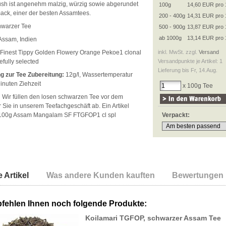
sh ist angenehm malzig, würzig sowie abgerundet
100g
14,60 EUR pro 
ck, einer der besten Assamtees.
200 - 400g
14,31 EUR pro 
warzer Tee
500 - 900g
13,87 EUR pro 
ab 1000g
13,14 EUR pro 
Assam, Indien
Finest Tippy Golden Flowery Orange Pekoe1 clonal
inkl. MwSt. zzgl.
Versand
efully selected
Versandpunkte je Artikel: 1
Lieferung bis Fr, 14.Aug.
g zur Tee Zubereitung:
12g/l, Wassertemperatur
inuten Ziehzeit
x 100g Tee
:
Wir füllen den losen schwarzen Tee vor dem
 Sie in unserem Teefachgeschäft ab. Ein Artikel
t 100g Assam Mangalam SF FTGFOP1 cl spl
Verpackt:
 Artikel
Was andere Kunden kauften
Bewertungen
fehlen Ihnen noch folgende Produkte:
Koilamari TGFOP, schwarzer Assam Tee