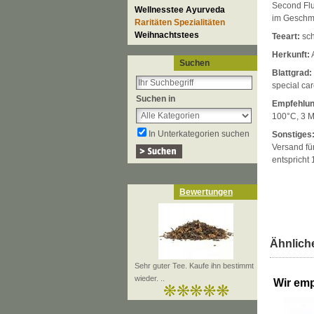
Second Flu
Wellnesstee Ayurveda
im Geschma
Raritäten Spezialitäten
Weihnachtstees
Teeart:
sch
Herkunft:
Suchen
Blattgrad:
special car
Suchen in
Empfehlun
100°C, 3 M
In Unterkategorien suchen
Sonstiges
Versand für
entsprich
Bewertungen
Ähnliche
Sehr guter Tee. Kaufe ihn bestimmt
wieder. ..
Wir emp