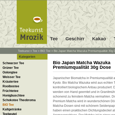
Tee
Geschirr
Kakao
Teekunst
»
Tee
»
BIO Tee
»
Bio Japan Matcha Wazuka Premiumqualität 30g 
Kategorien
Bio Japan Matcha Wazuka
Schwarzer Tee
Premiumqualität 30g Dose
Grüner Tee
Oolongtee
Weisser Tee
Japanischer Biomatcha in Premiumqualität 
Kräutertee
Kyoto. Bio Matcha Wazuka wird aus echten T
Rooibostee
kontrolliert biologischem Anbau produziert. D
Früchtetee
werden von Hand geerntet und in Granitmü
Honigbuschtee
schonend zu feinstem Matcha vermahlen. Di
Schokotee Theobroma
Premium Matcha wird in wunderschönen Dösc
BIO Tee
Matcha-Dosen sind mit schönem Seidenpapie
Kaltgetränke
haben einen praktischen Dichtungsdeckel a
Teebeutel