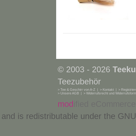
© 2003 - 2026
Teeku
Teezubehör
>
Tee & Geschirr von A-Z
| >
Kontakt
| >
Registrie
>
Unsere AGB
| >
Widerrufsrecht und Widerrufsform
mod
ified eCommerce
and is redistributable under the
GNU 