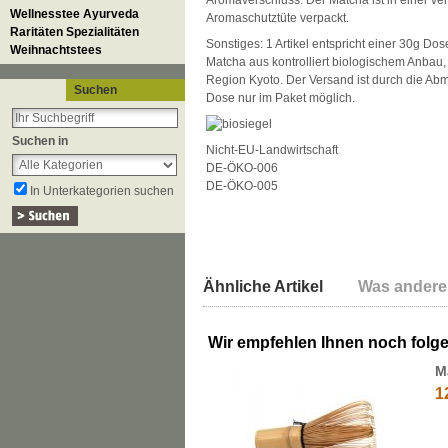
Aromaverschluss. Der Matcha ist in einer v
Wellnesstee Ayurveda
Aromaschutztüte verpackt.
Raritäten Spezialitäten
Sonstiges: 1 Artikel entspricht einer 30g D
Weihnachtstees
Matcha aus kontrolliert biologischem Anbau,
Region Kyoto. Der Versand ist durch die A
Suchen
Dose nur im Paket möglich.
Suchen in
Nicht-EU-Landwirtschaft
DE-ÖKO-006
DE-ÖKO-005
In Unterkategorien suchen
Ähnliche Artikel
Was andere
Wir empfehlen Ihnen noch folg
M
1