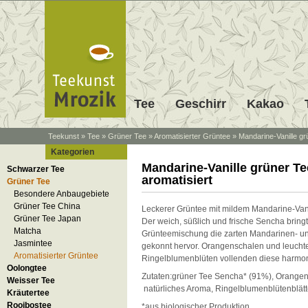
Tee
Geschirr
Kakao
Teekunst
»
Tee
»
Grüner Tee
»
Aromatisierter Grüntee
»
Mandarine-Vanille gr
Kategorien
Mandarine-Vanille grüner Te
Schwarzer Tee
aromatisiert
Grüner Tee
Besondere Anbaugebiete
Grüner Tee China
Leckerer Grüntee mit mildem Mandarine-Va
Grüner Tee Japan
Der weich, süßlich und frische Sencha bringt
Matcha
Grünteemischung die zarten Mandarinen- un
Jasmintee
gekonnt hervor. Orangenschalen und leuch
Aromatisierter Grüntee
Ringelblumenblüten vollenden diese harmo
Oolongtee
Zutaten:grüner Tee Sencha* (91%), Orangen
Weisser Tee
natürliches Aroma, Ringelblumenblütenblätt
Kräutertee
Rooibostee
*aus biologischer Produktion