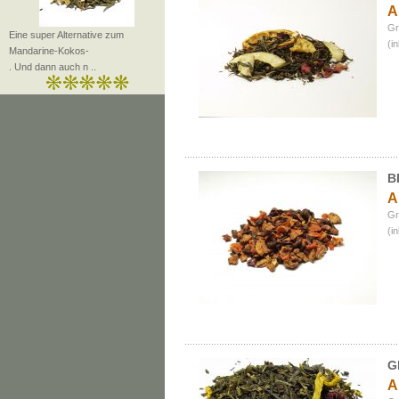
A
Gr
Eine super Alternative zum
(i
Mandarine-Kokos-
. Und dann auch n ..
B
A
Gr
(i
G
A