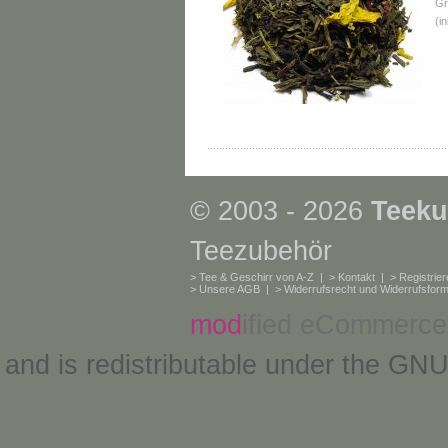
Gr
(i
© 2003 - 2026
Teeku
Teezubehör
>
Tee & Geschirr von A-Z
| >
Kontakt
| >
Registrie
>
Unsere AGB
| >
Widerrufsrecht und Widerrufsform
mod
ified eCommerce
and is redistributable under the
GNU 