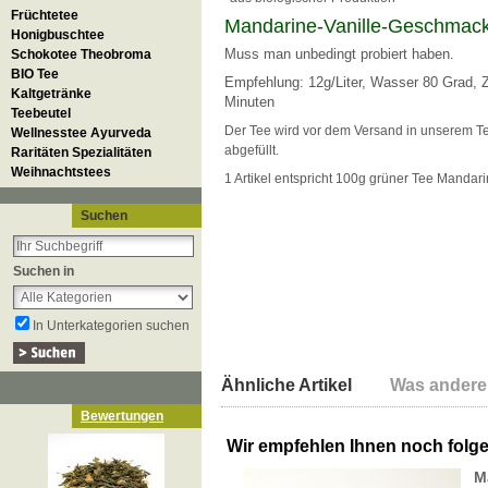
Früchtetee
Mandarine-Vanille-Geschmack
Honigbuschtee
Muss man unbedingt probiert haben.
Schokotee Theobroma
BIO Tee
Empfehlung: 12g/Liter, Wasser 80 Grad, Z
Kaltgetränke
Minuten
Teebeutel
Der Tee wird vor dem Versand in unserem 
Wellnesstee Ayurveda
abgefüllt.
Raritäten Spezialitäten
Weihnachtstees
1 Artikel entspricht 100g grüner Tee Mandari
Suchen
Suchen in
In Unterkategorien suchen
Ähnliche Artikel
Was andere
Bewertungen
Wir empfehlen Ihnen noch folg
M