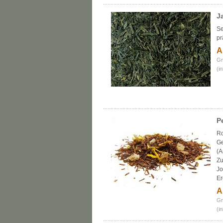
J
Se
pr
A
Gr
(i
P
Ro
Ge
(A
Zu
Jo
Er
A
Gr
(i