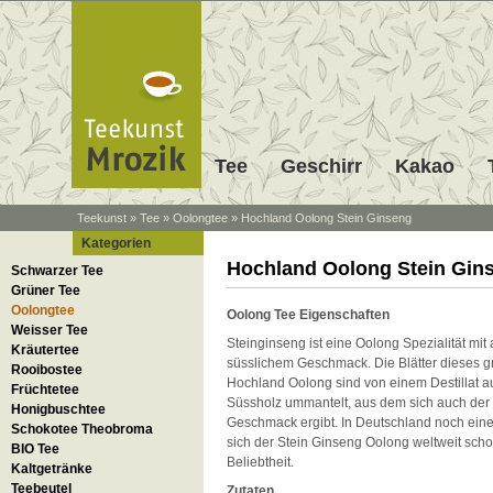
Tee
Geschirr
Kakao
Teekunst
»
Tee
»
Oolongtee
»
Hochland Oolong Stein Ginseng
Kategorien
Hochland Oolong Stein Gin
Schwarzer Tee
Grüner Tee
Oolongtee
Oolong Tee Eigenschaften
Weisser Tee
Steinginseng ist eine Oolong Spezialität mit
Kräutertee
süsslichem Geschmack. Die Blätter dieses 
Rooibostee
Hochland Oolong sind von einem Destillat 
Früchtetee
Süssholz ummantelt, aus dem sich auch der 
Honigbuschtee
Geschmack ergibt. In Deutschland noch eine 
Schokotee Theobroma
sich der Stein Ginseng Oolong weltweit schon
BIO Tee
Beliebtheit.
Kaltgetränke
Teebeutel
Zutaten