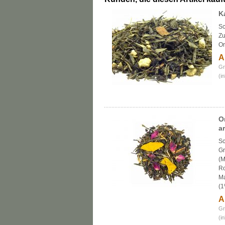
K
Sc
Zu
Or
A
Gr
(i
O
a
Sc
Gr
(M
Ro
Ma
(1
A
Gr
(i