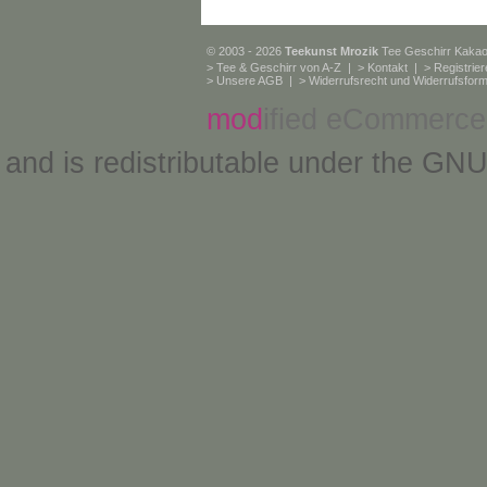
© 2003 - 2026
Teekunst Mrozik
Tee Geschirr Kaka
>
Tee & Geschirr von A-Z
| >
Kontakt
| >
Registrie
>
Unsere AGB
| >
Widerrufsrecht und Widerrufsform
mod
ified eCommerce
and is redistributable under the
GNU 