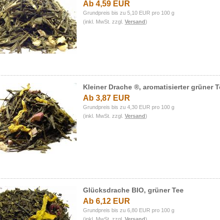
Ab 4,59 EUR
Grundpreis bis zu 5,10 EUR pro 100 g
(inkl. MwSt. zzgl.
Versand
)
Kleiner Drache ®, aromatisierter grüner 
Ab 3,87 EUR
Grundpreis bis zu 4,30 EUR pro 100 g
(inkl. MwSt. zzgl.
Versand
)
Glücksdrache BIO, grüner Tee
Ab 6,12 EUR
Grundpreis bis zu 6,80 EUR pro 100 g
(inkl. MwSt. zzgl.
Versand
)