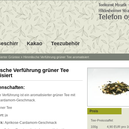
eschirr
Kakao
Teezubehör
ierter Grüntee
»
Himmlische Verführung grüner Tee aromatisiert
sche Verführung grüner Tee
isiert
enschaften:
Verführung ist ein aromatisierter grüner Tee mit
Cardamom-Geschmack.
ner Tee
Preis
rt:
ja
Tee-Preisstaffel:
ck:
Aprikose-Cardamom-Geschmack
100g
4,90 EUR pro 1