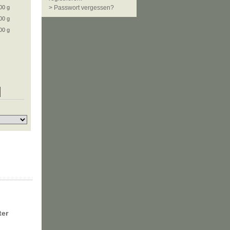
00 g
> Passwort vergessen?
00 g
00 g
ter