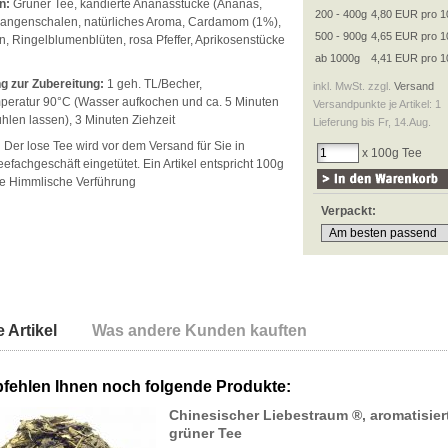
n:
Grüner Tee, kandierte Ananasstücke (Ananas,
200 - 400g
4,80 EUR pro 1
rangenschalen, natürliches Aroma, Cardamom (1%),
500 - 900g
4,65 EUR pro 1
n, Ringelblumenblüten, rosa Pfeffer, Aprikosenstücke
ab 1000g
4,41 EUR pro 1
g zur Zubereitung:
1 geh. TL/Becher,
inkl. MwSt. zzgl.
Versand
eratur 90°C (Wasser aufkochen und ca. 5 Minuten
Versandpunkte je Artikel: 1
hlen lassen), 3 Minuten Ziehzeit
Lieferung bis Fr, 14.Aug.
:
Der lose Tee wird vor dem Versand für Sie in
x 100g Tee
efachgeschäft eingetütet. Ein Artikel entspricht 100g
e Himmlische Verführung
Verpackt:
 Artikel
Was andere Kunden kauften
fehlen Ihnen noch folgende Produkte:
Chinesischer Liebestraum ®, aromatisier
grüner Tee