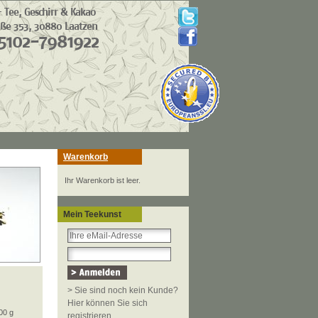
Warenkorb
Ihr Warenkorb ist leer.
Mein Teekunst
> Sie sind noch kein Kunde?
Hier können Sie sich
00 g
registrieren.