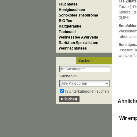
Tee Zutate
Früchtetee
Zucker), O
Honigbuschtee
Saflorblüte
Schokotee Theobroma
(0,5%)
BIO Tee
Empfehlun
Kaltgetränke
Wassertemp
Teebeutel
ruhen abkü
Wellnesstee Ayurveda
Raritäten Spezialitäten
Sonstiges
Weihnachtstees
unserem Te
weißem Te
Suchen
Suchen in
In Unterkategorien suchen
Ähnliche
Wir emp