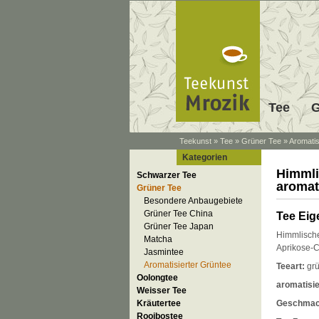
Tee
G
Teekunst
»
Tee
»
Grüner Tee
»
Aromatis
Kategorien
Himmli
Schwarzer Tee
aromat
Grüner Tee
Besondere Anbaugebiete
Grüner Tee China
Tee Eig
Grüner Tee Japan
Himmlische 
Matcha
Aprikose-
Jasmintee
Aromatisierter Grüntee
Teeart:
grü
Oolongtee
aromatisie
Weisser Tee
Kräutertee
Geschma
Rooibostee