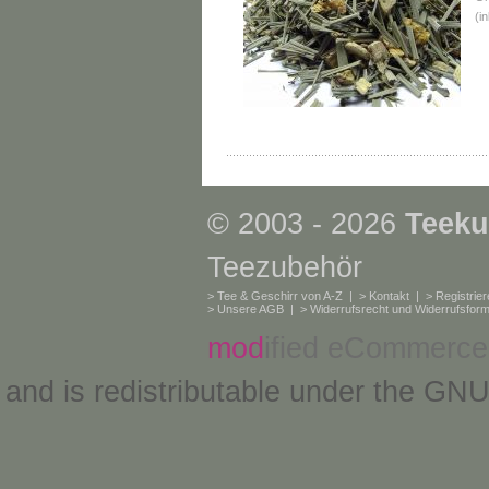
(i
© 2003 - 2026
Teeku
Teezubehör
>
Tee & Geschirr von A-Z
| >
Kontakt
| >
Registrie
>
Unsere AGB
| >
Widerrufsrecht und Widerrufsform
mod
ified eCommerce
and is redistributable under the
GNU 