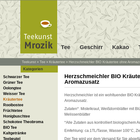
Tee
Geschirr
Kakao
Teekunst
»
Tee
»
Kräutertee
»
Herzschmeichler BIO Kräutertee ohne Aromaz
Kategorien
Herzschmeichler BIO Kräute
Schwarzer Tee
Aromazusatz
Grüner Tee
Oolongtee
Weisser Tee
Herzschmeichler ist ein wohltuender BIO Kr
Kräutertee
Aromazusatz.
Rooibostee
Zutaten*: Mistelkraut, Weißdornblätter mit Bl
Früchtetee
Melissenblätter
Honigbuschtee
Schokotee Theobroma
*Alle Zutaten aus kontrolliert biologischem 
BIO Tee
Emfehlung: ca.1TL/Tasse, Wasser 100°C, Zie
Kaltgetränke
Teebeutel
Der Tee wird vor dem Versand für Sie abgefüll