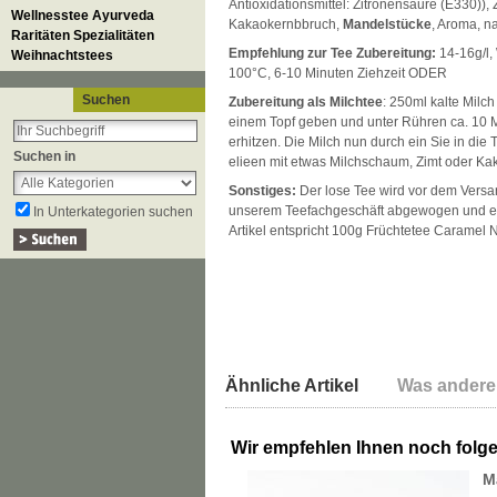
Antioxidationsmittel: Zitronensäure (E330)), 
Wellnesstee Ayurveda
Kakaokernbbruch,
Mandelstücke
, Aroma, n
Raritäten Spezialitäten
Empfehlung zur Tee Zubereitung:
14-16g/l,
Weihnachtstees
100°C, 6-10 Minuten Ziehzeit ODER
Suchen
Zubereitung als Milchtee
: 250ml kalte Milc
einem Topf geben und unter Rühren ca. 10 
erhitzen. Die Milch nun durch ein Sie in die
Suchen in
elieen mit etwas Milchschaum, Zimt oder Ka
Sonstiges:
Der lose Tee wird vor dem Versan
unserem Teefachgeschäft abgewogen und ei
In Unterkategorien suchen
Artikel entspricht 100g Früchtetee Caramel N
Ähnliche Artikel
Was andere
Wir empfehlen Ihnen noch folg
M