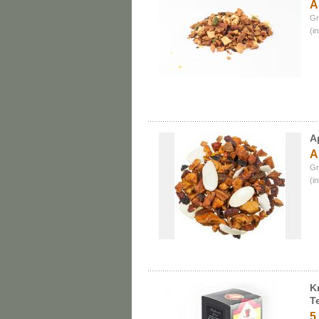
A
Gr
(i
A
A
Gr
(i
K
T
5