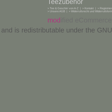
Teezubehör
>
Tee & Geschirr von A-Z
| >
Kontakt
| >
Registrie
>
Unsere AGB
| >
Widerrufsrecht und Widerrufsform
mod
ified eCommerce
and is redistributable under the
GNU 