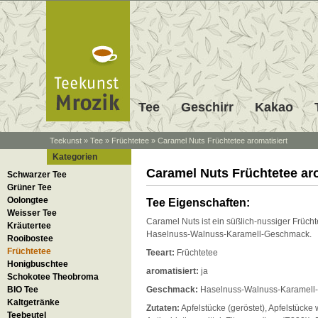
Tee
Geschirr
Kakao
Teekunst
»
Tee
»
Früchtetee
»
Caramel Nuts Früchtetee aromatisiert
Kategorien
Caramel Nuts Früchtetee aro
Schwarzer Tee
Grüner Tee
Oolongtee
Tee Eigenschaften:
Weisser Tee
Caramel Nuts ist ein süßlich-nussiger Frücht
Kräutertee
Haselnuss-Walnuss-Karamell-Geschmack.
Rooibostee
Früchtetee
Teeart:
Früchtetee
Honigbuschtee
aromatisiert:
ja
Schokotee Theobroma
BIO Tee
Geschmack:
Haselnuss-Walnuss-Karamell
Kaltgetränke
Zutaten:
Apfelstücke (geröstet), Apfelstücke 
Teebeutel