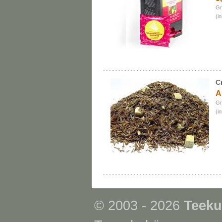
Gr
(i
C
A
Gr
(i
© 2003 - 2026
Teeku