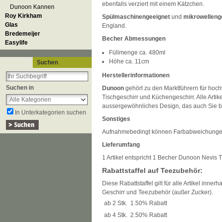
ebenfalls verziert mit einem Kätzchen.
Dunoon Kannen
Roy Kirkham
Spülmaschinengeeignet
und
mikrowelleng
Glas
England.
Bredemeijer
Becher Abmessungen
Easylife
Füllmenge ca. 480ml
Höhe ca. 11cm
Suchen
Herstellerinformationen
Suchen in
Dunoon
gehört zu den Marktführern für hoch
Tischgeschirr und Küchengeschirr. Alle Artik
aussergewöhnliches Design, das auch Sie be
In Unterkategorien suchen
Sonstiges
Aufnahmebedingt können Farbabweichunge
Lieferumfang
1 Artikel entspricht 1 Becher Dunoon Nevis 
Rabattstaffel auf Teezubehör:
Diese Rabattstaffel gilt für alle Artikel inner
Geschirr und Teezubehör (außer Zucker).
ab 2 Stk.
1.50% Rabatt
ab 4 Stk.
2.50% Rabatt