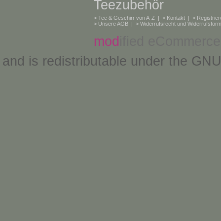
Teezubehör
>
Tee & Geschirr von A-Z
| >
Kontakt
| >
Registrie
>
Unsere AGB
| >
Widerrufsrecht und Widerrufsform
mod
ified eCommerce
and is redistributable under the
GNU 