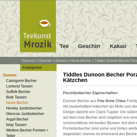
Tee
Geschirr
Kakao
Teekunst
»
Geschirr
»
Dunoon
»
Nevis Becher
»
Tiddles Dunoon Becher Porz
Kategorien
Tiddles Dunoon Becher Porz
Dunoon
Kätzchen
Cairngorm Becher
Lomond Tassen
Suffolk Becher
Porzellanbecher Eigenschaften
Bute Tassen
Dunoon Becher aus
Fine Bone China
Formt
Nevis Becher
mit zauberhaftem Kätzchen als Motiv aus der
Henley Jumbobecher
Design stammt von Claire Tupper. Die süßen
Glencoe Jumbobecher
auf dem rosa Becher sind umgeben von eine
Argyll Becher
schönenWiese mit bunten Blumen. Auf dem 
Islay Tassen
Porzellanbecher sind vorne und hinten wei
Weitere Becher Formen +
abgebildet, ebenso im Innenrand des Bechers
Teller