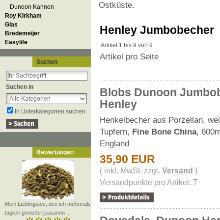
Ostküste.
Dunoon Kannen
Roy Kirkham
Glas
Henley Jumbobecher
Bredemeijer
Easylife
Artikel 1 bis 9 von 9
Artikel pro Seite
Suchen
Suchen in
Blobs Dunoon Jumbo
Henley
In Unterkategorien suchen
Henkelbecher aus Porzellan, wei
Tupfern,
Fine Bone China
, 600m
England
Bewertungen
35,90 EUR
( inkl. MwSt. zzgl.
Versand
)
Versandpunkte pro Artikel: 7
Mein Lieblingstee, den ich mehrmals
täglich genieße (zusamm ..