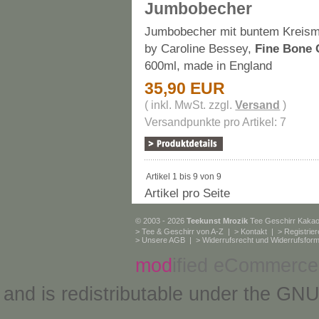
Jumbobecher
Jumbobecher mit buntem Kreism
by Caroline Bessey,
Fine Bone 
600ml, made in England
35,90 EUR
( inkl. MwSt. zzgl.
Versand
)
Versandpunkte pro Artikel: 7
Artikel 1 bis 9 von 9
Artikel pro Seite
© 2003 - 2026
Teekunst Mrozik
Tee Geschirr Kaka
>
Tee & Geschirr von A-Z
| >
Kontakt
| >
Registrie
>
Unsere AGB
| >
Widerrufsrecht und Widerrufsform
mod
ified eCommerce
and is redistributable under the
GNU 