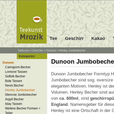
Tee
Geschirr
Kakao
Teekunst
»
Geschirr
»
Dunoon
»
Henley Jumbobecher
Kategorien
Dunoon Jumbobecher
Dunoon
Cairngorm Becher
Lomond Tassen
Dunoon Jumbobecher Formtyp He
Suffolk Becher
Jumbobecher sind sog. oversize
Bute Tassen
eleganten Motiven. Henley ist d
Nevis Becher
Henley Jumbobecher
Volumen. Henley Becher sind au
Glencoe Jumbobecher
von
ca. 600ml
, sind
geschirrspü
Argyll Becher
England
. Namensgeber für diese
Islay Tassen
Weitere Becher Formen +
Henley ist eine Ortschaft in der 
Teller