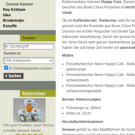
Katzenmotiven heissen
Happy Cats
. Diese
Dunoon Kannen
Geschirr aus Bone China Porzellan ist
leicht
Roy Kirkham
stabil
.
Glas
Bredemeijer
Ob als
Kaffeebecher
,
Teebecher
oder für a
Easylife
genutzt sind die Produkte aus Bone China P
Dunoon ein echter Hingucker von bester Qua
exklusiver Verarbeitung. Durch die grosse 
Suchen
der Serie Nevis sehr gut als Sammeltasse ge
haben Sie auf lange Zeit immer ein
passend
Suchen in
Motive
Porzellanbecher Nevis Happy Cats - Moti
In Unterkategorien suchen
gelb/orange
Porzellanbecher Nevis Happy Cats - Moti
schwarz/weiß
Porzellanbecher Nevis Happy Cats - Moti
schwarz/orange/weiß
Bewertungen
Becher Abmessungen
Füllmenge ca. 480ml
Höhe ca. 11cm
Herstellerinformationen
Sehr gute Produkte, super Service,
Dunoon
gehört zu den Marktführern für hoch
schneller Versand. Danke ..