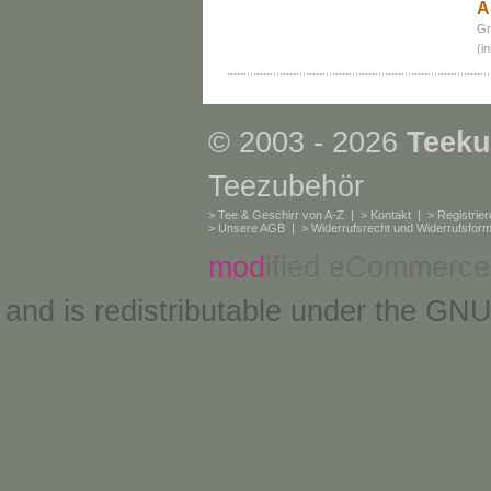
A
Gr
(i
© 2003 - 2026
Teeku
Teezubehör
>
Tee & Geschirr von A-Z
| >
Kontakt
| >
Registrie
>
Unsere AGB
| >
Widerrufsrecht und Widerrufsform
mod
ified eCommerce
and is redistributable under the
GNU 