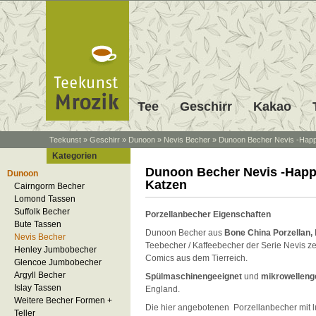
Tee
Geschirr
Kakao
Teekunst
»
Geschirr
»
Dunoon
»
Nevis Becher
»
Dunoon Becher Nevis -Happ
Kategorien
Dunoon Becher Nevis -Happ
Dunoon
Katzen
Cairngorm Becher
Lomond Tassen
Suffolk Becher
Porzellanbecher Eigenschaften
Bute Tassen
Dunoon Becher aus
Bone China Porzellan,
Nevis Becher
Teebecher / Kaffeebecher der Serie Nevis ze
Henley Jumbobecher
Comics aus dem Tierreich.
Glencoe Jumbobecher
Argyll Becher
Spülmaschinengeeignet
und
mikrowelleng
Islay Tassen
England.
Weitere Becher Formen +
Die hier angebotenen Porzellanbecher mit l
Teller