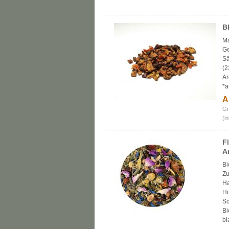
B
Ma
Ge
Sä
(2
Ar
*a
A
Gr
(i
F
A
Bi
Zu
Ha
Ho
Sc
Bi
bl