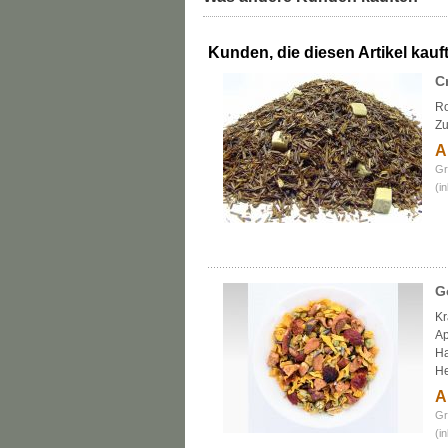
Kunden, die diesen Artikel kauft
C
Ro
Zu
A
Gr
(i
G
Kr
Ap
Ha
He
A
Gr
(i