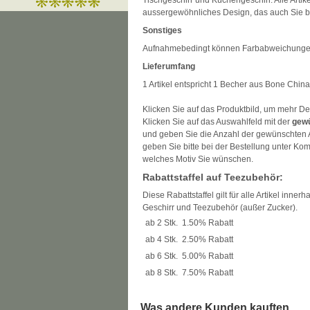
Tischgeschirr und Küchengeschirr. Alle Artik
aussergewöhnliches Design, das auch Sie be
Sonstiges
Aufnahmebedingt können Farbabweichunge
Lieferumfang
1 Artikel entspricht 1 Becher aus Bone China
Klicken Sie auf das Produktbild, um mehr De
Klicken Sie auf das Auswahlfeld mit der
gew
und geben Sie die Anzahl der gewünschten Ar
geben Sie bitte bei der Bestellung unter Ko
welches Motiv Sie wünschen.
Rabattstaffel auf Teezubehör:
Diese Rabattstaffel gilt für alle Artikel inner
Geschirr und Teezubehör (außer Zucker).
ab 2 Stk.
1.50% Rabatt
ab 4 Stk.
2.50% Rabatt
ab 6 Stk.
5.00% Rabatt
ab 8 Stk.
7.50% Rabatt
Was andere Kunden kauften