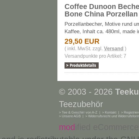
Coffee Dunoon Beche
Bone China Porzellan
Porzellanbecher, Motive rund 
Kaffee, Inhalt ca. 480ml, made 
29,50 EUR
( inkl. MwSt. zzgl.
Versand
)
Versandpunkte pro Artikel: 7
© 2003 - 2026
Teeku
Teezubehör
>
Tee & Geschirr von A-Z
| >
Kontakt
| >
Registrie
>
Unsere AGB
| >
Widerrufsrecht und Widerrufsform
mod
ified eCommerce