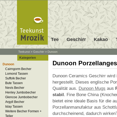
Tee
Geschirr
Kakao
Teekunst
»
Geschirr
»
Dunoon
Kategorien
Dunoon Porzellanges
Dunoon
Cairngorm Becher
Lomond Tassen
Dunoon Ceramics Geschirr wird 
Suffolk Becher
hergestellt. Dieses englische Por
Bute Tassen
Qualität aus.
Dunoon Mugs
aus
Nevis Becher
Henley Jumbobecher
stabil
. Fine Bone China (Knochen
Glencoe Jumbobecher
bietet eine ideale Basis für die 
Argyll Becher
Porzellanmanufaktur aus Schottla
Islay Tassen
Weitere Becher Formen +
durchscheinend, dadurch wirken
Teller