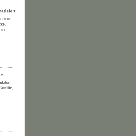
atisiert
chmack.
cke,
oma
ee
utaten:
 Kamille,