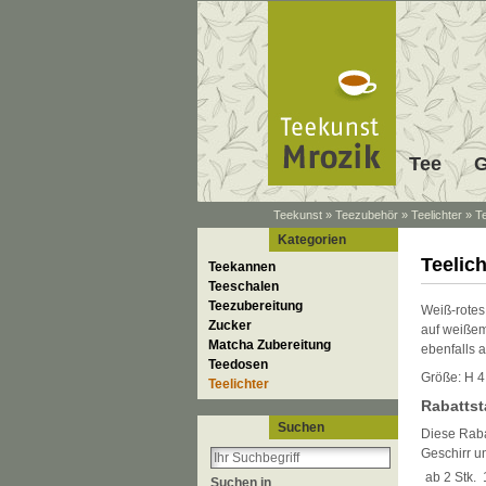
Tee
G
Teekunst
»
Teezubehör
»
Teelichter
»
Te
Kategorien
Teelic
Teekannen
Teeschalen
Teezubereitung
Weiß-rotes 
Zucker
auf weißem
Matcha Zubereitung
ebenfalls a
Teedosen
Größe: H 4
Teelichter
Rabattst
Suchen
Diese Rabat
Geschirr u
ab 2 Stk.
Suchen in