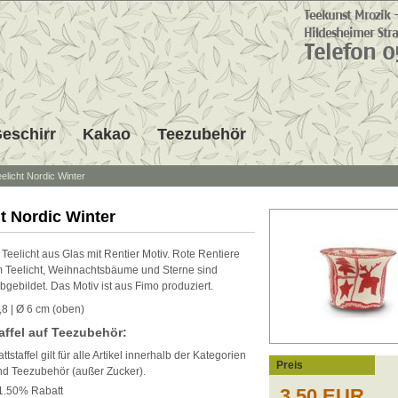
eschirr
Kakao
Teezubehör
elicht Nordic Winter
ht Nordic Winter
Teelicht aus Glas mit Rentier Motiv. Rote Rentiere
 Teelicht, Weihnachtsbäume und Sterne sind
bgebildet. Das Motiv ist aus Fimo produziert.
,8 | Ø 6 cm (oben)
affel auf Teezubehör:
tstaffel gilt für alle Artikel innerhalb der Kategorien
Preis
nd Teezubehör (außer Zucker).
1.50% Rabatt
3,50 EUR