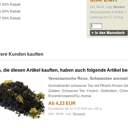
2.50% Rabatt
inkl. MwSt. zzgl.
Versand
5.00% Rabatt
Versandpunkte je Artikel: 7
Lieferung bis Fr, 14.Aug.
7.50% Rabatt
ere Kunden kauften
 die diesen Artikel kauften, haben auch folgende Artikel bes
Venezianische Rose, Schwarztee aromati
Aromatisierter schwarzer Tee mit Pfirsich-Rosen-
Zutaten: Schwarzer Tee -Ceylon, -Südindien, -Chin
Rosenknospen(4%), Aroma
Ab 4,23 EUR
Grundpreis bis zu 4,70 EUR pro 100 g
(inkl. MwSt. zzgl.
Versand
)