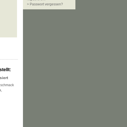
> Passwort vergessen?
tellt:
siert
Geschmack
a,