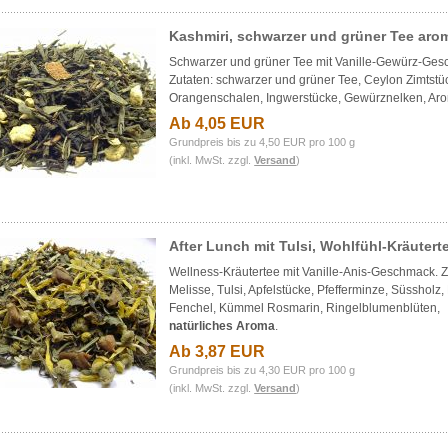
Kashmiri, schwarzer und grüner Tee arom
Schwarzer und grüner Tee mit Vanille-Gewürz-Ges
Zutaten: schwarzer und grüner Tee, Ceylon Zimtstü
Orangenschalen, Ingwerstücke, Gewürznelken, Ar
Ab 4,05 EUR
Grundpreis bis zu 4,50 EUR pro 100 g
(inkl. MwSt. zzgl.
Versand
)
After Lunch mit Tulsi, Wohlfühl-Kräutert
Wellness-Kräutertee mit Vanille-Anis-Geschmack. Z
Melisse, Tulsi, Apfelstücke, Pfefferminze, Süssholz,
Fenchel, Kümmel Rosmarin, Ringelblumenblüten,
natürliches Aroma
.
Ab 3,87 EUR
Grundpreis bis zu 4,30 EUR pro 100 g
(inkl. MwSt. zzgl.
Versand
)