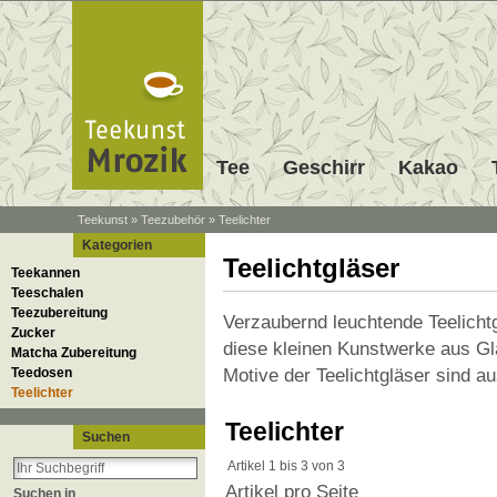
Tee
Geschirr
Kakao
Teekunst
»
Teezubehör
»
Teelichter
Kategorien
Teelichtgläser
Teekannen
Teeschalen
Teezubereitung
Verzaubernd leuchtende Teelichtg
Zucker
diese kleinen Kunstwerke aus Gl
Matcha Zubereitung
Motive der Teelichtgläser sind au
Teedosen
Teelichter
Teelichter
Suchen
Artikel 1 bis 3 von 3
Artikel pro Seite
Suchen in