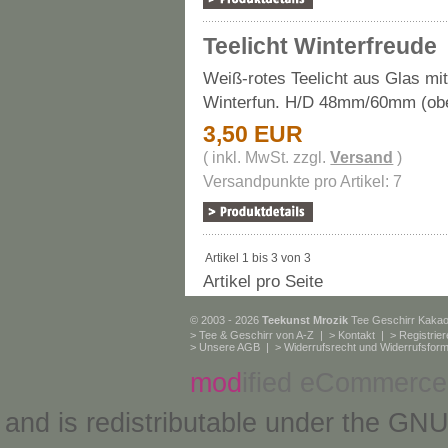
Teelicht Winterfreude
Weiß-rotes Teelicht aus Glas mi
Winterfun. H/D 48mm/60mm (ob
3,50 EUR
( inkl. MwSt. zzgl.
Versand
)
Versandpunkte pro Artikel: 7
Artikel 1 bis 3 von 3
Artikel pro Seite
© 2003 - 2026
Teekunst Mrozik
Tee Geschirr Kaka
>
Tee & Geschirr von A-Z
| >
Kontakt
| >
Registrie
>
Unsere AGB
| >
Widerrufsrecht und Widerrufsform
mod
ified eCommerce
and is redistributable under the
GNU 