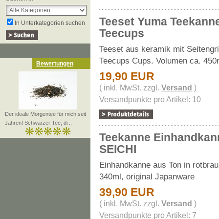
Teeset Yuma Teekann
In Unterkategorien suchen
Teecups
Teeset aus keramik mit Seitengr
Teecups Cups. Volumen ca. 450
Bewertungen
19,90 EUR
( inkl. MwSt. zzgl.
Versand
)
Versandpunkte pro Artikel: 10
Der ideale Morgentee für mich seit
Jahren! Schwarzer Tee, di ..
Teekanne Einhandkan
SEICHI
Einhandkanne aus Ton in rotbra
340ml, original Japanware
39,90 EUR
( inkl. MwSt. zzgl.
Versand
)
Versandpunkte pro Artikel: 7