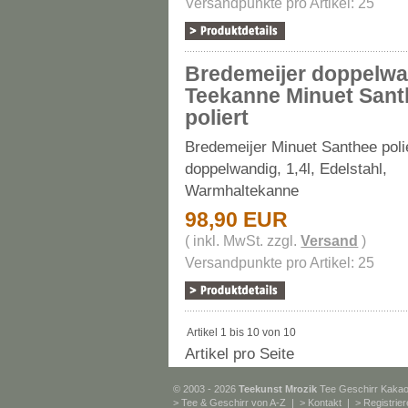
Versandpunkte pro Artikel: 25
Bredemeijer doppelw
Teekanne Minuet Santh
poliert
Bredemeijer Minuet Santhee polie
doppelwandig, 1,4l, Edelstahl,
Warmhaltekanne
98,90 EUR
( inkl. MwSt. zzgl.
Versand
)
Versandpunkte pro Artikel: 25
Artikel 1 bis 10 von 10
Artikel pro Seite
© 2003 - 2026
Teekunst Mrozik
Tee Geschirr Kaka
>
Tee & Geschirr von A-Z
| >
Kontakt
| >
Registrie