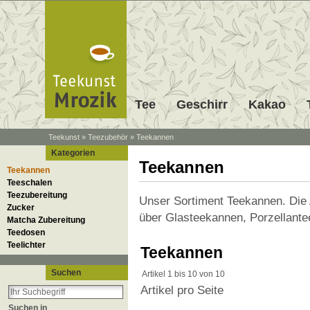
Tee
Geschirr
Kakao
Teekunst
»
Teezubehör
»
Teekannen
Kategorien
Teekannen
Teekannen
Teeschalen
Teezubereitung
Unser Sortiment Teekannen. Die 
Zucker
über Glasteekannen, Porzellant
Matcha Zubereitung
Teedosen
Teelichter
Teekannen
Suchen
Artikel 1 bis 10 von 10
Artikel pro Seite
Suchen in