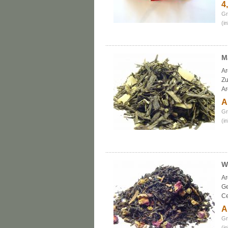
4
Gr
(i
M
Ar
Zu
A
A
Gr
(i
W
Ar
Ge
Ce
A
Gr
(i