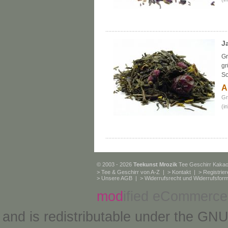
J
Gr
gr
S
A
Gr
(i
© 2003 - 2026
Teekunst Mrozik
Tee Geschirr Kaka
>
Tee & Geschirr von A-Z
| >
Kontakt
| >
Registrie
>
Unsere AGB
| >
Widerrufsrecht und Widerrufsform
mod
ified eCommerce
and is redistributable under the
GNU 