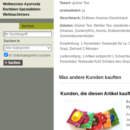
Teeart:
grüner Tee
Wellnesstee Ayurveda
Raritäten Spezialitäten
aromatisiert:
ja
Weihnachtstees
Geschmack:
Erdbeer-Ananas-Geschmack
Zutaten:
Grüner Tee, Weißer Tee, kandierte
Suchen
(Ananas, Zucker)(6%), Aroma, Erdbeerstück
Sonnenblumenblüten
Suchen in
Empfehlung: 1 Pyramiden Teebeutel für ca. 
Grad, Ziehzeit 2 Minuten
In Unterkategorien suchen
Lieferumfang: 1 Artikel entspricht 1 Schachte
Pyramiden Teebeutel Acht Schätze des Shaol
Was andere Kunden kauften
Kunden, die diesen Artikel kauft
F
P
Pr
Je
W