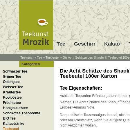
Tee
Geschirr
Kakao
Teekunst
»
Tee
»
Teebeutel
»
Die Acht Schätze des Shaolin ® Teebeutel 100e
Kategorien
Die Acht Schätze des Shaol
Schwarzer Tee
Teebeutel 100er Karton
Grüner Tee
Oolongtee
Weisser Tee
Tee Eigenschaften:
Kräutertee
Acht edle Teesorten Grüntee geben diesem 
Rooibostee
®
Namen. Die Acht Schätze des Shaolin
haben
Früchtetee
Erdbeer-Ananas Note.
Honigbuschtee
Schokotee Theobroma
Der praktische Tassenaufgussbeutel, nicht n
BIO Tee
oder am Arbeitsplatz, wenn Sie auf gute Qual
Kaltgetränke
nicht verzichten wollen.
Teebeutel