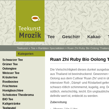
Tee
Geschirr
Kakao
Teekunst
»
Tee
»
Raritäten Spezialitäten
»
Ruan Zhi Ruby Bio Oolong Thailan
Kategorien
Ruan Zhi Ruby Bio Oolong 
Schwarzer Tee
Grüner Tee
Oolongtee
Die Vielschichtigkeit dieses dunkel ausgeb
Weisser Tee
aus Thailand ist beeindruckend. Gewonnen w
Kräutertee
Oolong aus dem Cultivar 'Ruan Zhi' und in 
Rooibostee
intensiver Roll-, Dämpf- und Röstarbeit geferti
Früchtetee
schwarz-rötlich schimmernd, kugelig, eng. De
Honigbuschtee
süßlich, vielschichtig, leicht.
Ein unglaubliche
Schokotee Theobroma
definitiv wert ist, entdeckt zu werden.
BIO Tee
Zubereitung
Kaltgetränke
Teebeutel