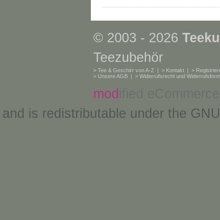
© 2003 - 2026
Teeku
Teezubehör
>
Tee & Geschirr von A-Z
| >
Kontakt
| >
Registrie
>
Unsere AGB
| >
Widerrufsrecht und Widerrufsform
mod
ified eCommerce
and is redistributable under the
GNU 