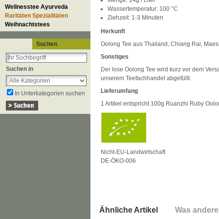
Menge: 14g / Liter
Wellnesstee Ayurveda
Wassertemperatur: 100 °C
Raritäten Spezialitäten
Ziehzeit: 1-3 Minuten
Weihnachtstees
Herkunft
Suchen
Oolong Tee aus Thailand,
Chiang Rai, Maes
Sonstiges
Suchen in
Der lose Oolong Tee wird kurz vor dem Versa
unserem Teefachhandel abgefüllt.
Lieferumfang
In Unterkategorien suchen
1 Artikel entspricht 100g Ruanzhi Ruby Oolo
Nicht-EU-Landwirtschaft
DE-ÖKO-006
Ähnliche Artikel
Was andere