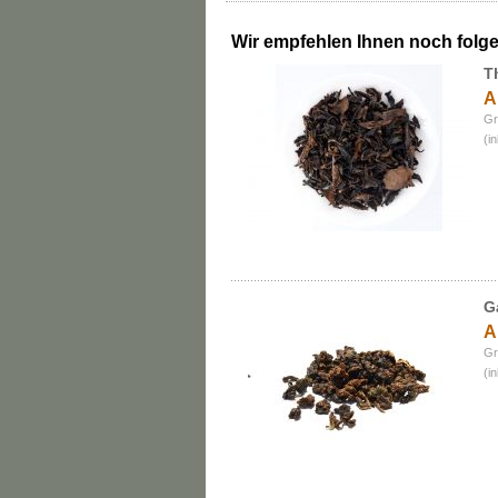
Wir empfehlen Ihnen noch folg
T
A
Gr
(i
G
A
Gr
(i