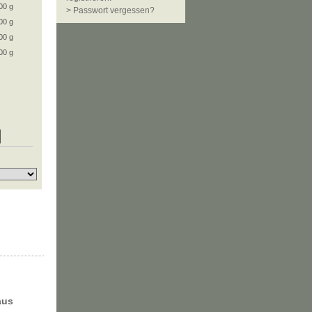
00 g
> Passwort vergessen?
00 g
00 g
00 g
aus