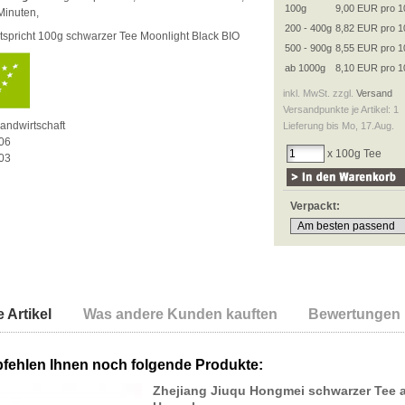
100g
9,00 EUR pro 1
Minuten,
200 - 400g
8,82 EUR pro 1
entspricht 100g schwarzer Tee Moonlight Black BIO
500 - 900g
8,55 EUR pro 1
ab 1000g
8,10 EUR pro 1
inkl. MwSt. zzgl.
Versand
Versandpunkte je Artikel: 1
andwirtschaft
Lieferung bis Mo, 17.Aug.
06
x 100g Tee
03
Verpackt:
 Artikel
Was andere Kunden kauften
Bewertungen
fehlen Ihnen noch folgende Produkte:
Zhejiang Jiuqu Hongmei schwarzer Tee 