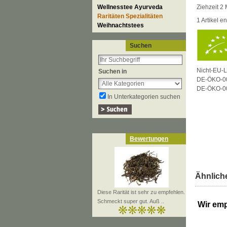
Wellnesstee Ayurveda
Ziehzeit 2 
Raritäten Spezialitäten
1 Artikel 
Weihnachtstees
Suchen
Nicht-EU-L
Suchen in
DE-ÖKO-0
DE-ÖKO-0
In Unterkategorien suchen
Bewertungen
Ähnliche
Diese Rarität ist sehr zu empfehlen.
Schmeckt super gut. Auß ..
Wir emp