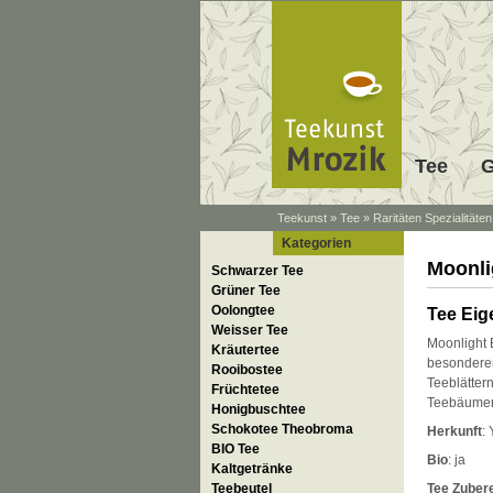
Tee
G
Teekunst
»
Tee
»
Raritäten Spezialitäten
Kategorien
Moonli
Schwarzer Tee
Grüner Tee
Oolongtee
Tee Eig
Weisser Tee
Moonlight 
Kräutertee
besonderen
Rooibostee
Teeblätter
Früchtetee
Teebäumen
Honigbuschtee
Schokotee Theobroma
Herkunft
:
BIO Tee
Bio
: ja
Kaltgetränke
Teebeutel
Tee Zuber