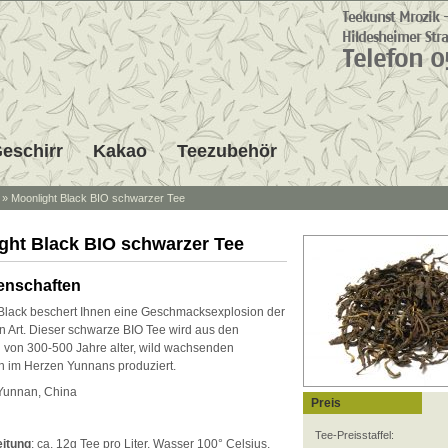
eschirr
Kakao
Teezubehör
»
Moonlight Black BIO schwarzer Tee
ght Black BIO schwarzer Tee
enschaften
Black beschert Ihnen eine Geschmacksexplosion der
 Art. Dieser schwarze BIO Tee wird aus den
n von 300-500 Jahre alter, wild wachsenden
 im Herzen Yunnans produziert.
 Yunnan, China
Preis
Tee-Preisstaffel:
eitung
: ca. 12g Tee pro Liter, Wasser 100° Celsius,