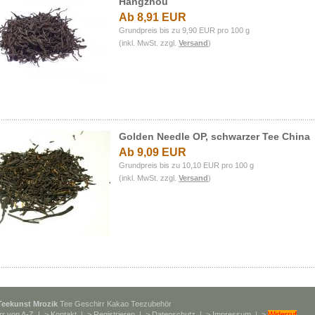
Hangzhou
Ab 8,91 EUR
Grundpreis bis zu 9,90 EUR pro 100 g
(inkl. MwSt. zzgl.
Versand
)
Golden Needle OP, schwarzer Tee China
Ab 9,09 EUR
Grundpreis bis zu 10,10 EUR pro 100 g
(inkl. MwSt. zzgl.
Versand
)
Teekunst Mrozik
Tee Geschirr Kakao Teezubehör
rr von A-Z
| >
Kontakt
| >
Registrieren
| >
Datenschutz
| >
Impressum
| >
Widerruf