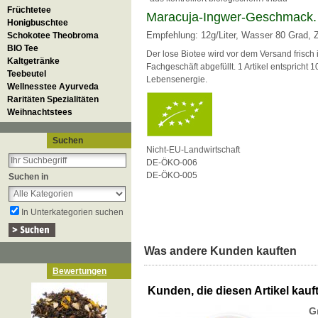
Früchtetee
Maracuja-Ingwer-Geschmack.
Honigbuschtee
Empfehlung: 12g/Liter, Wasser 80 Grad, Z
Schokotee Theobroma
BIO Tee
Der lose Biotee wird vor dem Versand frisch
Kaltgetränke
Fachgeschäft abgefüllt. 1 Artikel entspricht 
Teebeutel
Lebensenergie.
Wellnesstee Ayurveda
Raritäten Spezialitäten
Weihnachtstees
Suchen
Nicht-EU-Landwirtschaft
DE-ÖKO-006
DE-ÖKO-005
Suchen in
In Unterkategorien suchen
Was andere Kunden kauften
Bewertungen
Kunden, die diesen Artikel kauft
G