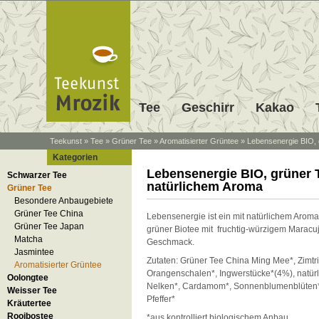
Tee
Geschirr
Kakao
Teekunst
»
Tee
»
Grüner Tee
»
Aromatisierter Grüntee
»
Lebensenergie BIO, 
Kategorien
Lebensenergie BIO, grüner 
Schwarzer Tee
natürlichem Aroma
Grüner Tee
Besondere Anbaugebiete
Grüner Tee China
Lebensenergie ist ein mit natürlichem Aroma
Grüner Tee Japan
grüner Biotee mit fruchtig-würzigem Maracu
Matcha
Geschmack.
Jasmintee
Zutaten: Grüner Tee China Ming Mee*, Zimtr
Aromatisierter Grüntee
Orangenschalen*, Ingwerstücke*(4%), natür
Oolongtee
Nelken*, Cardamom*, Sonnenblumenblüten*
Weisser Tee
Pfeffer*
Kräutertee
Rooibostee
*aus kontrolliert biologischem Anbau