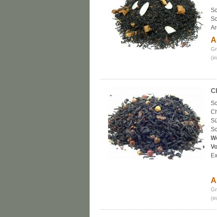
Sc
Sc
A
A
Gr
(i
C
Sc
Ch
Sü
Sc
W
Vo
Ex
A
Gr
(i