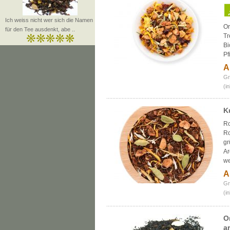
Ich weiss nicht wer sich die Namen
Or
für den Tee ausdenkt, abe ..
Tr
Bi
Pf
A
Gr
(i
K
Ro
Ro
gr
Ar
w
A
Gr
(i
O
a