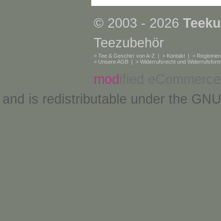
© 2003 - 2026
Teeku
Teezubehör
>
Tee & Geschirr von A-Z
| >
Kontakt
| >
Registrie
>
Unsere AGB
| >
Widerrufsrecht und Widerrufsform
mod
ified eCommerce
and is redistributable under the
GNU 