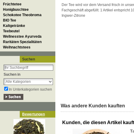
Früchtetee
Der Tee wird vor dem Versand frisch in unse
Honigbuschtee
Fachgeschäft abgefüllt. 1 Artikel entspricht 
Schokotee Theobroma
Ingwer-Zitrone
BIO Tee
Kaltgetränke
Teebeutel
Wellnesstee Ayurveda
Raritäten Spezialitäten
Weihnachtstees
Suchen
Suchen in
In Unterkategorien suchen
Was andere Kunden kauften
Bewertungen
Kunden, die diesen Artikel kauft
T