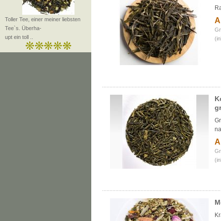
Ra
Toller Tee, einer meiner liebsten
A
Tee`s. Überha-
Gr
upt ein toll ..
(i
K
g
Gr
na
A
Gr
(i
M
Kr