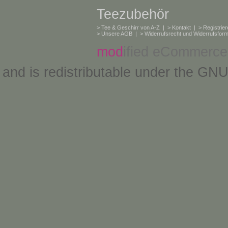
Teezubehör
>
Tee & Geschirr von A-Z
| >
Kontakt
| >
Registrie
>
Unsere AGB
| >
Widerrufsrecht und Widerrufsform
mod
ified eCommerce
and is redistributable under the
GNU 