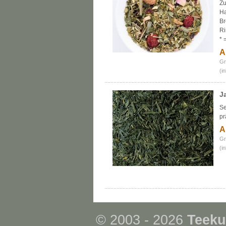
Zu
Ha
Br
Ri
* 
A
Gr
(i
J
Se
pr
A
Gr
(i
© 2003 - 2026
Teeku