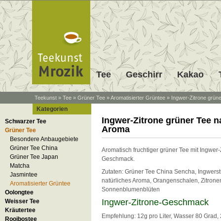
Tee
Geschirr
Kakao
Teekunst
»
Tee
»
Grüner Tee
»
Aromatisierter Grüntee
»
Ingwer-Zitrone grüne
Kategorien
Ingwer-Zitrone grüner Tee n
Schwarzer Tee
Aroma
Grüner Tee
Besondere Anbaugebiete
Grüner Tee China
Aromatisch fruchtiger grüner Tee mit Ingwer-
Grüner Tee Japan
Geschmack.
Matcha
Zutaten: Grüner Tee China Sencha, Ingwers
Jasmintee
natürliches Aroma, Orangenschalen, Zitron
Aromatisierter Grüntee
Sonnenblumenblüten
Oolongtee
Ingwer-Zitrone-Geschmack
Weisser Tee
Kräutertee
Empfehlung: 12g pro Liter, Wasser 80 Grad, 
Rooibostee