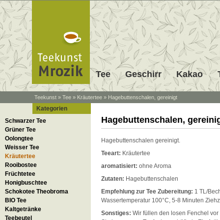
Tee
Geschirr
Kakao
Teekunst
»
Tee
»
Kräutertee
»
Hagebuttenschalen, gereinigt
Kategorien
Hagebuttenschalen, gereini
Schwarzer Tee
Grüner Tee
Oolongtee
Hagebuttenschalen gereinigt.
Weisser Tee
Teeart:
Kräutertee
Kräutertee
Rooibostee
aromatisiert:
ohne Aroma
Früchtetee
Zutaten:
Hagebuttenschalen
Honigbuschtee
Schokotee Theobroma
Empfehlung zur Tee Zubereitung:
1 TL/Bech
BIO Tee
Wassertemperatur 100°C, 5-8 Minuten Ziehz
Kaltgetränke
Sonstiges:
Wir füllen den losen Fenchel vor
Teebeutel