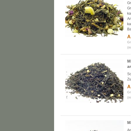
Gr
Gr
ka
An
ka
Ba
A
Gr
(i
M
a
Sc
Zu
A
Gr
(i
M
Ar