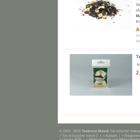
Ge
(A
M
Ko
A
Gr
(i
Te
Ha
2
© 2003 - 2026
Teekunst Mrozik
Tee Geschirr Kaka
>
Tee & Geschirr von A-Z
| >
Kontakt
| >
Registrie
>
Unsere AGB
| >
Widerrufsrecht und Widerrufsform