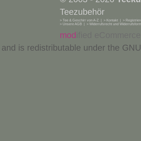
Teezubehör
>
Tee & Geschirr von A-Z
| >
Kontakt
| >
Registrie
>
Unsere AGB
| >
Widerrufsrecht und Widerrufsform
mod
ified eCommerce
and is redistributable under the
GNU 