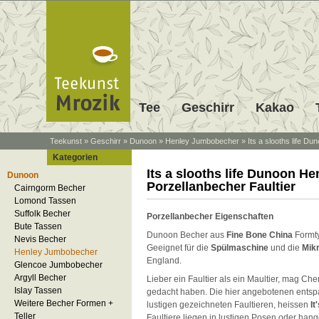
Tee
Geschirr
Kakao
Teekunst
»
Geschirr
»
Dunoon
»
Henley Jumbobecher
»
Its a slooths life D
Kategorien
Its a slooths life Dunoon He
Dunoon
Porzellanbecher Faultier
Cairngorm Becher
Lomond Tassen
Suffolk Becher
Porzellanbecher Eigenschaften
Bute Tassen
Dunoon Becher aus
Fine Bone China
Formt
Nevis Becher
Geeignet für die
Spülmaschine
und die
Mik
Henley Jumbobecher
England.
Glencoe Jumbobecher
Argyll Becher
Lieber ein Faultier als ein Maultier, mag Ch
Islay Tassen
gedacht haben. Die hier angebotenen entsp
Weitere Becher Formen +
lustigen gezeichneten Faultieren, heissen
It
Teller
Faultiere liegen in lustigen Posen oder hang