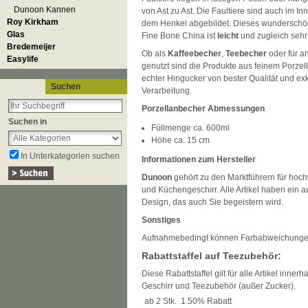
Dunoon Kannen
von Ast zu Ast. Die Faultiere sind auch im I
Roy Kirkham
dem Henkel abgebildet. Dieses wunderschö
Glas
Fine Bone China ist
leicht
und zugleich seh
Bredemeijer
Ob als
Kaffeebecher
,
Teebecher
oder für a
Easylife
genutzt sind die Produkte aus feinem Porze
echter Hingucker von bester Qualität und exk
Suchen
Verarbeitung.
Porzellanbecher Abmessungen
Suchen in
Füllmenge ca. 600ml
Höhe ca. 15 cm
In Unterkategorien suchen
Informationen zum Hersteller
Dunoon
gehört zu den Marktführern für hoch
und Küchengeschirr. Alle Artikel haben ein
Design, das auch Sie begeistern wird.
Sonstiges
Aufnahmebedingt können Farbabweichunge
Rabattstaffel auf Teezubehör:
Diese Rabattstaffel gilt für alle Artikel inner
Geschirr und Teezubehör (außer Zucker).
ab 2 Stk.
1.50% Rabatt