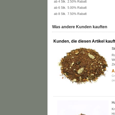
ab 4 Stk.
2.50% Rabatt
ab 6 Stk.
5.00% Rabatt
ab 8 Stk.
7.50% Rabatt
Was andere Kunden kauften
Kunden, die diesen Artikel kauft
S
Ro
We
Zi
A
Gr
(i
H
Kr
Hi