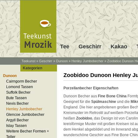
Tee
Geschirr
Kakao
Teekunst
»
Geschirr
»
Dunoon
»
Henley Jumbobecher
»
Zoobidoo Dunoon H
Kategorien
Zoobidoo Dunoon Henley J
Dunoon
Cairngorm Becher
Lomond Tassen
Porzellanbecher Eigenschaften
Suffolk Becher
Dunoon Becher aus
Fine Bone China
Formt
Bute Tassen
Geeignet für die
Spülmaschine
und die
Mik
Nevis Becher
England. Die hier angebotenen großen Bech
Henley Jumbobecher
Kreismuster im Retrostil auf weißem Porzell
Glencoe Jumbobecher
heißen
Zoobidoo
, das Design ist von Caroli
Argyll Becher
kreisförmige Muster mit großen Kreisen ist a
Islay Tassen
dem Henkel abgebildet und im Innerand abg
Weitere Becher Formen +
wunderschöne Geschirr aus Fine Bone Chin
Teller