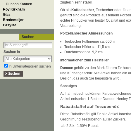
zugleich sehr
stabil
.
Dunoon Kannen
Roy Kirkham
Ob als
Kaffeebecher
,
Teebecher
oder für a
Glas
genutzt sind die Produkte aus feinem Porze
Bredemeijer
echter Hingucker von bester Qualität und exk
Easylife
Verarbeitung.
Porzellanbecher Abmessungen
Suchen
Teebecher Füllmenge ca. 600ml
Teebecher Höhe ca. 11,5 cm
Suchen in
Durchmesser ca. 9,2 cm
Informationen zum Hersteller
In Unterkategorien suchen
Dunoon
gehört zu den Marktführern für hoch
und Küchengeschirr. Alle Artikel haben ein
Design, das auch Sie begeistern wird.
Sonstiges
Aufnahmebedingt können Farbabweichunge
Artikel entspricht 1 Becher Dunoon Henley 
Rabattstaffel auf Teezubehör:
Diese Rabattstaffel gilt für alle Artikel inner
Geschirr und Teezubehör (außer Zucker).
ab 2 Stk.
1.50% Rabatt