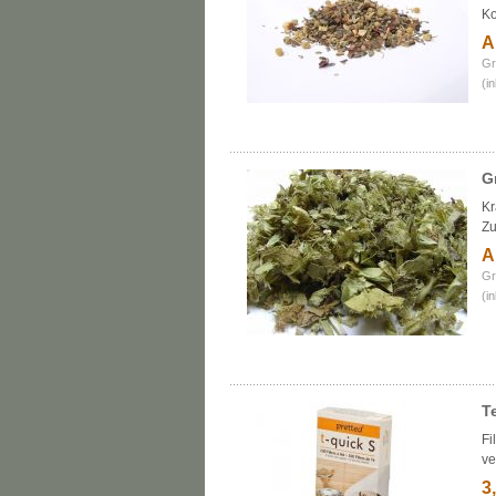
Ko
A
Gr
(i
G
Kr
Zu
A
Gr
(i
T
Fi
ve
3