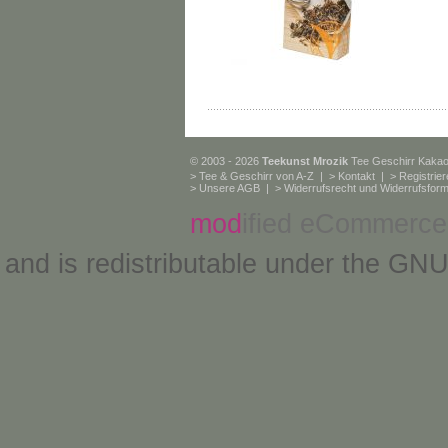
© 2003 - 2026
Teekunst Mrozik
Tee Geschirr Kaka
>
Tee & Geschirr von A-Z
| >
Kontakt
| >
Registrie
>
Unsere AGB
| >
Widerrufsrecht und Widerrufsform
mod
ified eCommerce
and is redistributable under the
GNU 