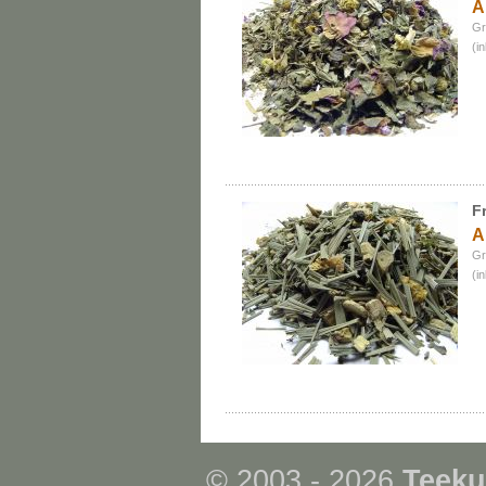
A
Gr
(i
F
A
Gr
(i
© 2003 - 2026
Teeku