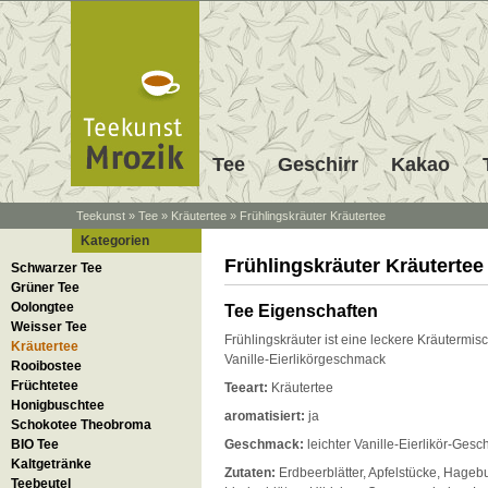
Tee
Geschirr
Kakao
Teekunst
»
Tee
»
Kräutertee
»
Frühlingskräuter Kräutertee
Kategorien
Frühlingskräuter Kräutertee
Schwarzer Tee
Grüner Tee
Oolongtee
Tee Eigenschaften
Weisser Tee
Frühlingskräuter ist eine leckere Kräutermis
Kräutertee
Vanille-Eierlikörgeschmack
Rooibostee
Früchtetee
Teeart:
Kräutertee
Honigbuschtee
aromatisiert:
ja
Schokotee Theobroma
BIO Tee
Geschmack:
leichter Vanille-Eierlikör-Ges
Kaltgetränke
Zutaten:
Erdbeerblätter, Apfelstücke, Hageb
Teebeutel