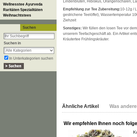
Lindenblüten, Hibiskus, Orangenschalen, L
Wellnesstee Ayurveda
Empfehlung zur Tee Zubereitung:
10-12g / L
Raritäten Spezialitäten
gestrichene Teelöffel), Wassertemperatur 1
Weihnachtstees
Ziehzeit
Suchen
Sonstiges:
Wir füllen den losen Tee vor dem
unserem Teefachgeschäft ab. Ein Artikel ent
Kräutertee Frühlingskräuter.
Suchen in
In Unterkategorien suchen
Ähnliche Artikel
Was andere
Wir empfehlen Ihnen noch folg
K