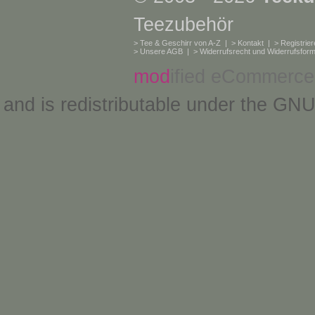
Teezubehör
>
Tee & Geschirr von A-Z
| >
Kontakt
| >
Registrie
>
Unsere AGB
| >
Widerrufsrecht und Widerrufsform
mod
ified eCommerce
and is redistributable under the
GNU 