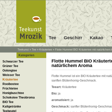
Tee
Geschirr
Kakao
Teekunst
»
Tee
»
Kräutertee
»
Flotte Hummel BIO Kräutertee mit natürlichem
Kategorien
Flotte Hummel BIO Kräutert
Schwarzer Tee
natürlichem Aroma
Grüner Tee
Oolongtee
Weisser Tee
Flotte Hummel ist ein BIO Kräutertee mit na
Kräutertee
sanften Blütenhonig-Geschmack.
Rooibostee
Teeart:
Kräutertee
Früchtetee
Honigbuschtee
Bio:
ja
Schokotee Theobroma
aromatisiert:
ja
BIO Tee
Kaltgetränke
Geschmack:
sanfter Blütenhonig-Geschma
Teebeutel