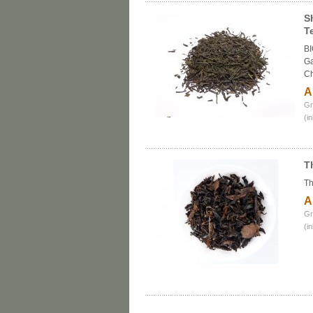
S
T
BI
Ga
Ch
A
Gr
(i
T
Th
A
Gr
(i