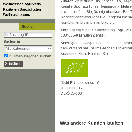
Zutaten:
Apfelstücke Bio, Fenchel Bio, Hage
Wellnesstee Ayurveda
Kamille Bio, natürliches Honigaroma, Meliss
Raritäten Spezialitäten
Lavendelblüten Bio, Schafgarbenkraut Bio, 
Weihnachtstees
Rosenblütenblätter rosa Bio, Ringelblumenbl
Kornblumenblütenblätter blau Bio
Suchen
Empfehlung zur Tee Zubereitung:
15g/l, Wa
100°C, 5-8 Minuten Ziehzeit
Suchen in
Sonstiges:
Abwiegen und Eintüten des losen 
dem Versand bei uns im Geschäft. Ein Artikel
Kräutertee Flotte Hummel Bio
In Unterkategorien suchen
Nicht-EU-Landwirtschaft
DE-ÖKO-006
DE-ÖKO-003
Was andere Kunden kauften