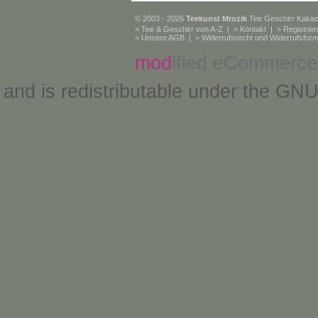
© 2003 - 2026
Teekunst Mrozik
Tee Geschirr Kaka
>
Tee & Geschirr von A-Z
| >
Kontakt
| >
Registrie
>
Unsere AGB
| >
Widerrufsrecht und Widerrufsform
mod
ified eCommerce
and is redistributable under the
GNU 