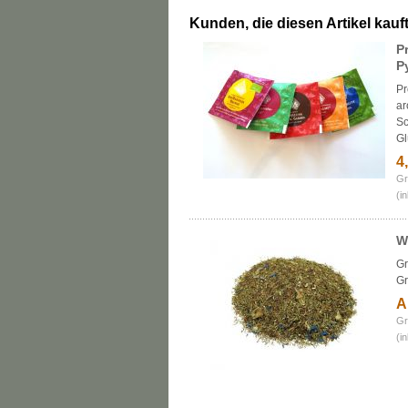
Kunden, die diesen Artikel kauft
P
P
Pr
ar
Sc
Gl
4
Gr
(i
W
Gr
Gr
A
Gr
(i