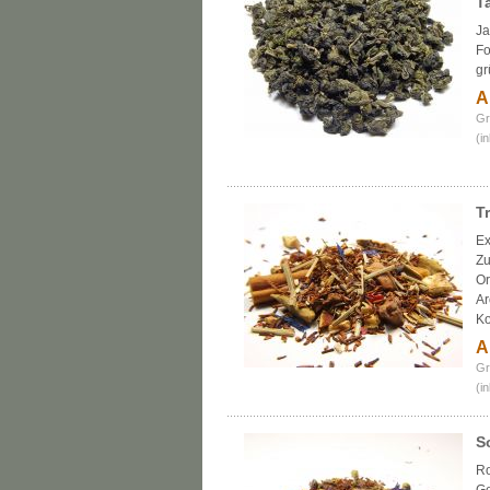
T
Ja
Fo
gr
A
Gr
(i
T
Ex
Zu
Or
Ar
Ko
A
Gr
(i
S
Ro