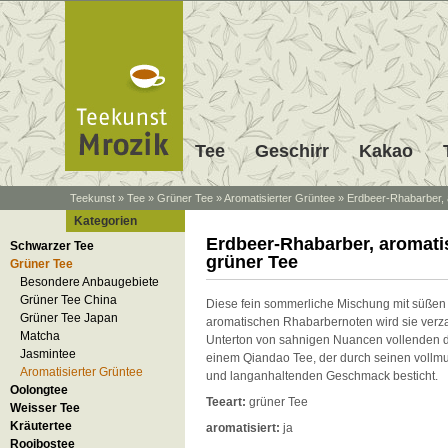
Tee
Geschirr
Kakao
Teekunst
»
Tee
»
Grüner Tee
»
Aromatisierter Grüntee
»
Erdbeer-Rhabarber, 
Kategorien
Erdbeer-Rhabarber, aromatis
Schwarzer Tee
grüner Tee
Grüner Tee
Besondere Anbaugebiete
Grüner Tee China
Diese fein sommerliche Mischung mit süßen
Grüner Tee Japan
aromatischen Rhabarbernoten wird sie verza
Matcha
Unterton von sahnigen Nuancen vollenden 
Jasmintee
einem Qiandao Tee, der durch seinen vollmu
Aromatisierter Grüntee
und langanhaltenden Geschmack besticht.
Oolongtee
Teeart:
grüner Tee
Weisser Tee
Kräutertee
aromatisiert:
ja
Rooibostee