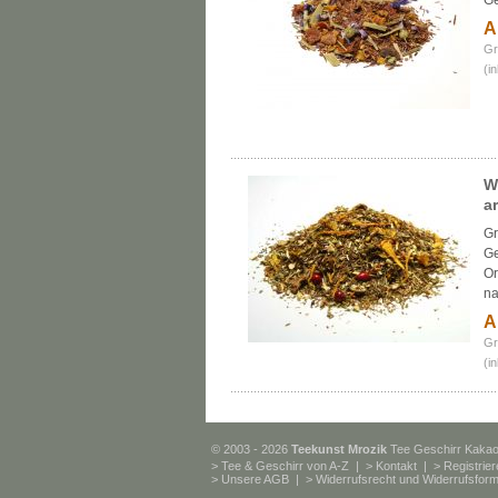
G
A
Gr
(i
W
a
Gr
Ge
Or
na
A
Gr
(i
© 2003 - 2026
Teekunst Mrozik
Tee Geschirr Kaka
>
Tee & Geschirr von A-Z
| >
Kontakt
| >
Registrie
>
Unsere AGB
| >
Widerrufsrecht und Widerrufsform