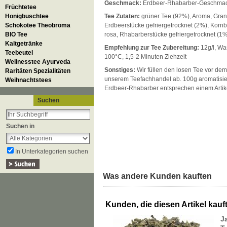
Geschmack:
Erdbeer-Rhabarber-Geschma
Früchtetee
Honigbuschtee
Tee Zutaten:
grüner Tee (92%), Aroma, Grana
Schokotee Theobroma
Erdbeerstücke gefriergetrocknet (2%), Korn
BIO Tee
rosa, Rhabarberstücke gefriergetrocknet (1
Kaltgetränke
Empfehlung zur Tee Zubereitung:
12g/l, Wa
Teebeutel
100°C, 1,5-2 Minuten Ziehzeit
Wellnesstee Ayurveda
Sonstiges:
Wir füllen den losen Tee vor dem
Raritäten Spezialitäten
unserem Teefachhandel ab. 100g aromatisie
Weihnachtstees
Erdbeer-Rhabarber entsprechen einem Artik
Suchen
Suchen in
In Unterkategorien suchen
Was andere Kunden kauften
Kunden, die diesen Artikel kauft
J