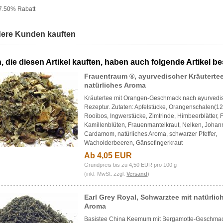
7.50% Rabatt
ere Kunden kauften
 die diesen Artikel kauften, haben auch folgende Artikel bes
Frauentraum ®, ayurvedischer Kräuterte
natürliches Aroma
Kräutertee mit Orangen-Geschmack nach ayurvedi
Rezeptur. Zutaten: Apfelstücke, Orangenschalen(1
Rooibos, Ingwerstücke, Zimtrinde, Himbeerblätter, 
Kamillenblüten, Frauenmantelkraut, Nelken, Johann
Cardamom, natürliches Aroma, schwarzer Pfeffer,
Wacholderbeeren, Gänsefingerkraut
Ab 4,05 EUR
Grundpreis bis zu 4,50 EUR pro 100 g
(inkl. MwSt. zzgl.
Versand
)
Earl Grey Royal, Schwarztee mit natürli
Aroma
Basistee China Keemum mit Bergamotte-Geschmac