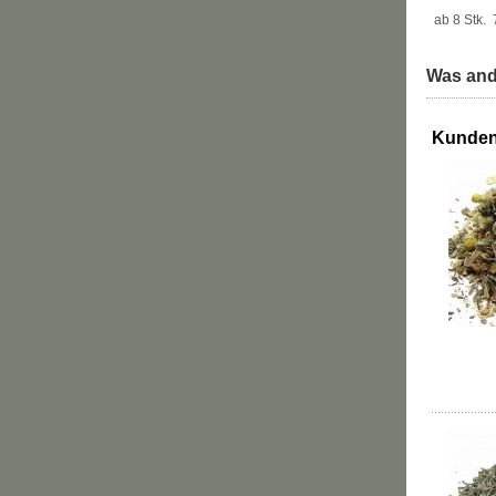
ab 8 Stk.
Was and
Kunden,