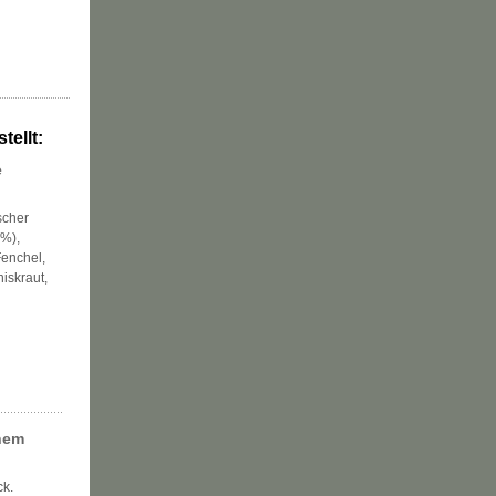
tellt:
e
scher
2%),
Fenchel,
iskraut,
chem
k.