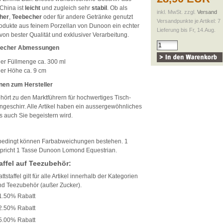
China ist
leicht
und zugleich sehr
stabil
. Ob als
inkl. MwSt. zzgl.
Versand
her
,
Teebecher
oder für andere Getränke genutzt
Versandpunkte je Artikel: 7
rodukte aus feinem Porzellan von Dunoon ein echter
Lieferung bis Fr, 14.Aug.
von bester Qualität und exklusiver Verarbeitung.
becher Abmessungen
er Füllmenge ca. 300 ml
er Höhe ca. 9 cm
nen zum Hersteller
hört zu den Marktführern für hochwertiges Tisch-
geschirr. Alle Artikel haben ein aussergewöhnliches
s auch Sie begeistern wird.
edingt können Farbabweichungen bestehen. 1
tspricht 1 Tasse Dunoon Lomond Equestrian.
affel auf Teezubehör:
tstaffel gilt für alle Artikel innerhalb der Kategorien
nd Teezubehör (außer Zucker).
1.50% Rabatt
2.50% Rabatt
5.00% Rabatt