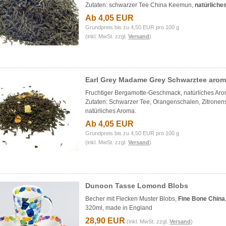
Zutaten: schwarzer Tee China Keemun,
natürlich
Ab 4,05 EUR
Grundpreis bis zu 4,50 EUR pro 100 g
(inkl. MwSt. zzgl.
Versand
)
Earl Grey Madame Grey Schwarztee aroma
Fruchtiger Bergamotte-Geschmack, natürliches Aro
Zutaten: Schwarzer Tee, Orangenschalen, Zitronen
natürliches Aroma.
Ab 4,05 EUR
Grundpreis bis zu 4,50 EUR pro 100 g
(inkl. MwSt. zzgl.
Versand
)
Dunoon Tasse Lomond Blobs
Becher mit Flecken Muster Blobs,
Fine Bone China
320ml, made in England
28,90 EUR
(inkl. MwSt. zzgl.
Versand
)