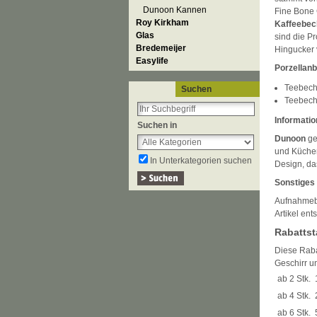
Dunoon Kannen
Fine Bone 
Roy Kirkham
Kaffeebec
Glas
sind die P
Bredemeijer
Hingucker 
Easylife
Porzellan
Teebech
Suchen
Teebech
Informatio
Suchen in
Dunoon
ge
und Küchen
In Unterkategorien suchen
Design, da
Sonstiges
Aufnahmeb
Artikel en
Rabattst
Diese Rabat
Geschirr u
ab 2 Stk.
ab 4 Stk.
ab 6 Stk.