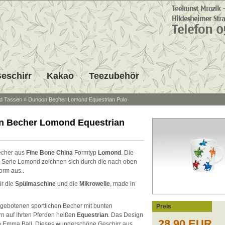
eschirr
Kakao
Teezubehör
d Tassen
»
Dunoon Becher Lomond Equestrian Polo
 Becher Lomond Equestrian
cher aus
Fine Bone China
Formtyp
Lomond
. Die
 Serie Lomond zeichnen sich durch die nach oben
orm aus..
ür die
Spülmaschine
und die
Mikrowelle
, made in
ngebotenen sportlichen Becher mit bunten
Preis
rn auf Ihrten Pferden heißen
Equestrian
. Das Design
28,90 EUR
 Emma Ball. Dieses wunderschöne Geschirr aus