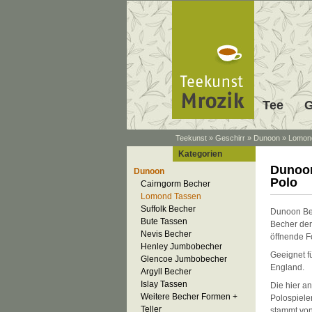
Tee
G
Teekunst
»
Geschirr
»
Dunoon
»
Lomon
Kategorien
Dunoon
Dunoon
Polo
Cairngorm Becher
Lomond Tassen
Suffolk Becher
Dunoon Be
Bute Tassen
Becher der
Nevis Becher
öffnende F
Henley Jumbobecher
Geeignet f
Glencoe Jumbobecher
England.
Argyll Becher
Islay Tassen
Die hier a
Weitere Becher Formen +
Polospiele
Teller
stammt von