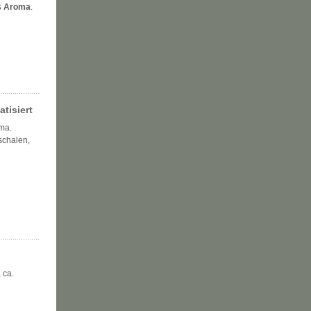
es Aroma
.
tisiert
ma.
schalen,
, ca.