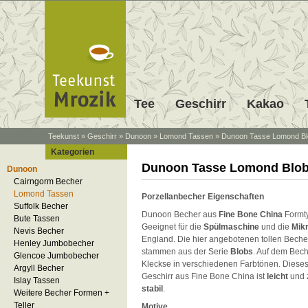
Tee
Geschirr
Kakao
Teekunst
»
Geschirr
»
Dunoon
»
Lomond Tassen
»
Dunoon Tasse Lomond Bl
Kategorien
Dunoon Tasse Lomond Blo
Dunoon
Cairngorm Becher
Lomond Tassen
Porzellanbecher Eigenschaften
Suffolk Becher
Dunoon Becher aus
Fine Bone China
Formt
Bute Tassen
Geeignet für die
Spülmaschine
und die
Mik
Nevis Becher
England. Die hier angebotenen tollen Beche
Henley Jumbobecher
stammen aus der Serie
Blobs
. Auf dem Bech
Glencoe Jumbobecher
Kleckse in verschiedenen Farbtönen. Dies
Argyll Becher
Geschirr aus Fine Bone China ist
leicht
und 
Islay Tassen
stabil
.
Weitere Becher Formen +
Teller
Motive