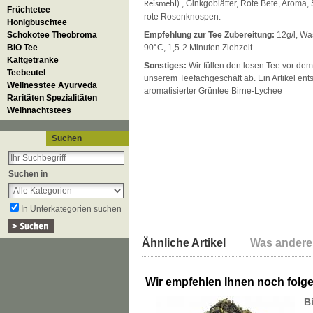
, Ginkgoblätter, Rote Bete, Aroma, 
Reismehl)
Früchtetee
rote Rosenknospen.
Honigbuschtee
Schokotee Theobroma
Empfehlung zur Tee Zubereitung:
12g/l, Wa
BIO Tee
90°C, 1,5-2 Minuten Ziehzeit
Kaltgetränke
Sonstiges:
Wir füllen den losen Tee vor dem
Teebeutel
unserem Teefachgeschäft ab. Ein Artikel ent
Wellnesstee Ayurveda
aromatisierter Grüntee Birne-Lychee
Raritäten Spezialitäten
Weihnachtstees
Suchen
Suchen in
In Unterkategorien suchen
Ähnliche Artikel
Was andere
Wir empfehlen Ihnen noch folg
B