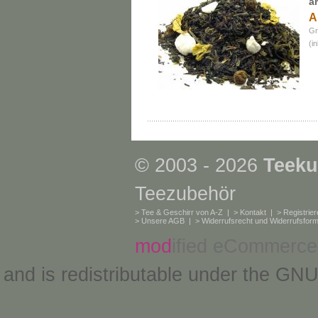
a
A
Gr
(i
© 2003 - 2026
Teeku
Teezubehör
>
Tee & Geschirr von A-Z
| >
Kontakt
| >
Registrie
>
Unsere AGB
| >
Widerrufsrecht und Widerrufsform
mod
ified eCommerce
and is redistributable under the
GNU 