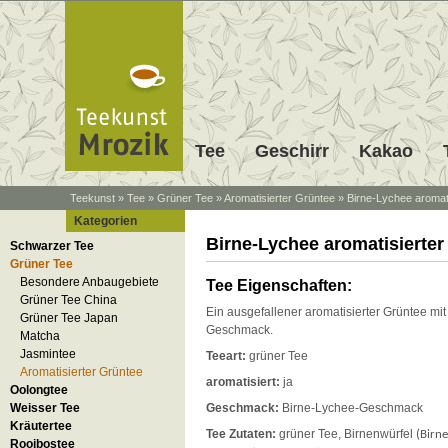
Tee
Geschirr
Kakao
Teekunst
»
Tee
»
Grüner Tee
»
Aromatisierter Grüntee
»
Birne-Lychee aromati
Kategorien
Birne-Lychee aromatisierter
Schwarzer Tee
Grüner Tee
Besondere Anbaugebiete
Tee Eigenschaften:
Grüner Tee China
Ein ausgefallener aromatisierter Grüntee mi
Grüner Tee Japan
Geschmack.
Matcha
Jasmintee
Teeart:
grüner Tee
Aromatisierter Grüntee
aromatisiert:
ja
Oolongtee
Weisser Tee
Geschmack:
Birne-Lychee-Geschmack
Kräutertee
Tee Zutaten:
grüner Tee, Birnenwürfel
(Birne
Rooibostee