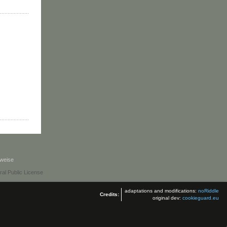
weise
l Public License
adaptations and modifications:
noRiddle
Credits:
original dev:
cookieguard.eu