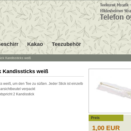
eschirr
Kakao
Teezubehör
ück Kandissticks weiß
k Kandissticks weiß
ks weiß, um den Tee zu süßen. Jeder Stick ist einzelb
arsichtbeutel verpackt
ntspricht 2 Kandisstick
Preis
1,00 EUR