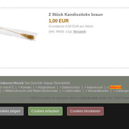
2 Stück Kandissticks braun
1,00 EUR
Grundpreis 0,50 EUR pro Stück
(inkl. MwSt. zzgl.
Versand
)
Teekunst Mrozik
Tee Geschirr Kakao Teezubehör
rr von A-Z
| >
Kontakt
| >
Registrieren
| >
Datenschutz
| >
Impressum
| >
Widerruf
| >
Widerrufsrecht und Widerrufsformular
| >
Lieferzeiten
| >
Versandkosten
| >
Zahlungs
merce Shopsoftware
©2026 provides no warranty and is redistributable under the
GNU Genera
okies zeigen
Cookies erlauben
Cookies blockieren