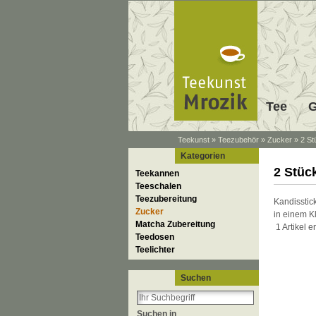
Tee
G
Teekunst
»
Teezubehör
»
Zucker
»
2 St
Kategorien
2 Stüc
Teekannen
Teeschalen
Teezubereitung
Kandisstic
Zucker
in einem Kl
Matcha Zubereitung
1 Artikel e
Teedosen
Teelichter
Suchen
Suchen in