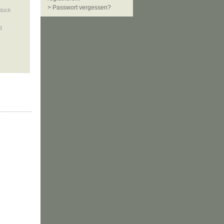
> Passwort vergessen?
Stück
3