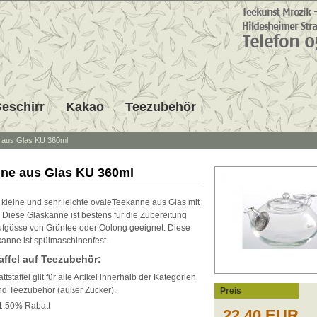
eschirr
Kakao
Teezubehör
 aus Glas KU 360ml
ne aus Glas KU 360ml
e kleine und sehr leichte ovaleTeekanne aus Glas mit
. Diese Glaskanne ist bestens für die Zubereitung
fgüsse von Grüntee oder Oolong geeignet. Diese
kanne ist spülmaschinenfest.
affel auf Teezubehör:
tstaffel gilt für alle Artikel innerhalb der Kategorien
nd Teezubehör (außer Zucker).
Preis
1.50% Rabatt
22,40 EUR