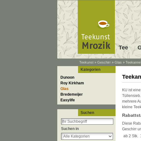
Tee
G
Teekunst
»
Geschirr
»
Glas
»
Teekanne
Kategorien
Teekan
Dunoon
Roy Kirkham
Glas
KU ist ein
Bredemeijer
Tüllensieb
Easylife
mehrere Au
kleine Tee
Suchen
Rabattst
Diese Rabat
Suchen in
Geschirr u
ab 2 Stk.