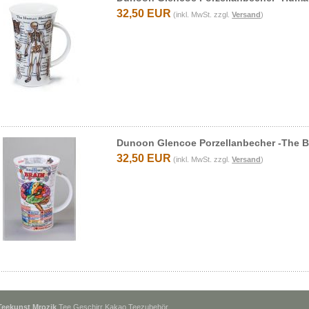
32,50 EUR
(inkl. MwSt. zzgl.
Versand
)
Dunoon Glencoe Porzellanbecher -The B
32,50 EUR
(inkl. MwSt. zzgl.
Versand
)
Teekunst Mrozik
Tee Geschirr Kakao Teezubehör