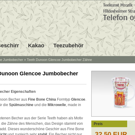
eschirr
Kakao
Teezubehör
oe Jumbobecher
»
Teeth Dunoon Glencoe Jumbobecher Zähne
Dunoon Glencoe Jumbobecher
becher Eigenschaften
noon Becher aus
Fine Bone China
Formtyp
Glencoe
.
ür die
Spülmaschine
und die
Mikrowelle
, made in
tenen Becher aus der Serie Teeth haben als Motiv
 die Zähne des Menschen, das Design stammt von
Preis
add. Dieses wunderschöne Geschirr aus Fine Bone
32,50 EUR
eicht
und zugleich sehr
stabil
. Ein Becher nicht nur