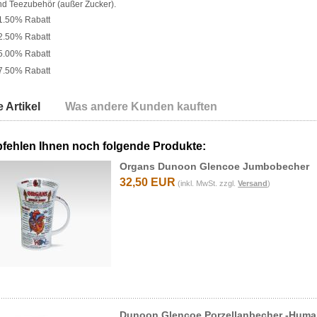
nd Teezubehör (außer Zucker).
1.50% Rabatt
2.50% Rabatt
5.00% Rabatt
7.50% Rabatt
 Artikel
Was andere Kunden kauften
fehlen Ihnen noch folgende Produkte:
Organs Dunoon Glencoe Jumbobecher
32,50 EUR
(inkl. MwSt. zzgl.
Versand
)
Dunoon Glencoe Porzellanbecher -Huma