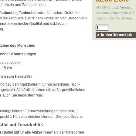
Zahnärzte und Zahntechniker.
inkl. MwSt. zzgl.
Versand
feebecher
,
Teebecher
oder für andere Getränke
Versandpunkte je Artikel: 7
nd die Produkte aus feinem Porzellan von Dunoon ein
Lieferung bis Do, 13.Aug.
gucker von bester Qualität und exklusiver
ng.
 Zähne des Menschen
becher Abmessungen
ge ca. 500ml
. 15 cm
nen zum Hersteller
hört zu den Marktführern für hochwertiges Tisch-
geschirr. Alle Artikel haben ein außergewöhnliches
s auch Sie begeistern wird.
edingt können Farbabweichungen bestehen. 1
tspricht 1 Porzellanbecher Dunoon Glencoe Organs.
affel auf Teezubehör:
tstaffel gilt für alle Artikel innerhalb der Kategorien