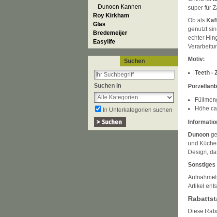
Dunoon Kannen
super für 
Roy Kirkham
Ob als
Kaf
Glas
genutzt si
Bredemeijer
echter Hin
Easylife
Verarbeitu
Motiv:
Suchen
Teeth -
Suchen in
Porzellan
Füllmen
Höhe ca
In Unterkategorien suchen
Informatio
Dunoon
ge
und Küchen
Design, da
Sonstiges
Aufnahmeb
Artikel en
Rabattst
Diese Rabat