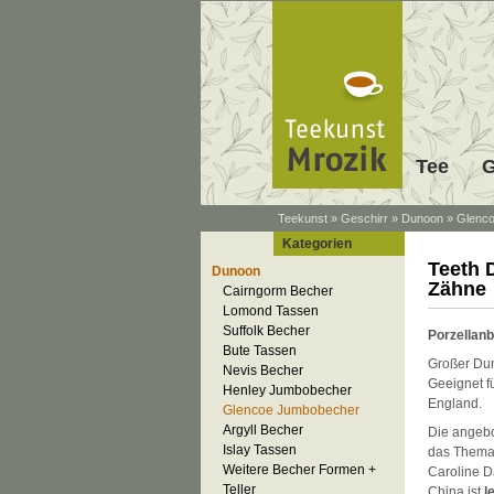
Tee
G
Teekunst
»
Geschirr
»
Dunoon
»
Glenc
Kategorien
Teeth 
Dunoon
Zähne
Cairngorm Becher
Lomond Tassen
Suffolk Becher
Porzellan
Bute Tassen
Großer Du
Nevis Becher
Geeignet f
Henley Jumbobecher
England.
Glencoe Jumbobecher
Argyll Becher
Die angebo
Islay Tassen
das Thema
Weitere Becher Formen +
Caroline D
Teller
China ist
l