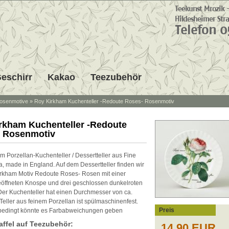
eschirr
Kakao
Teezubehör
osenmotive
»
Roy Kirkham Kuchenteller -Redoute Roses- Rosenmotiv
rkham Kuchenteller -Redoute
 Rosenmotiv
m Porzellan-Kuchenteller / Dessertteller aus Fine
, made in England. Auf dem Dessertteller finden wir
rkham Motiv Redoute Roses- Rosen mit einer
eöffneten Knospe und drei geschlossen dunkelroten
er Kuchenteller hat einen Durchmesser von ca.
Teller aus feinem Porzellan ist spülmaschinenfest.
Preis
edingt könnte es Farbabweichungen geben
affel auf Teezubehör:
14,90 EUR