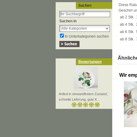
Diese Rabat
Suchen
Geschirr u
ab 2 Stk.
Suchen in
ab 4 Stk.
ab 6 Stk.
In Unterkategorien suchen
ab 8 Stk.
Ähnliche
Bewertungen
Wir emp
Artikel in einwandfreiem Zustand,
schnelle Lieferung, gute K ..