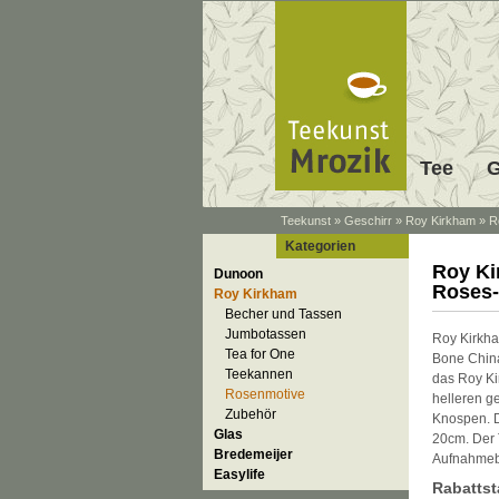
Tee
G
Teekunst
»
Geschirr
»
Roy Kirkham
»
R
Kategorien
Roy Ki
Dunoon
Roses-
Roy Kirkham
Becher und Tassen
Jumbotassen
Roy Kirkha
Tea for One
Bone China
Teekannen
das Roy Ki
Rosenmotive
helleren g
Zubehör
Knospen. D
Glas
20cm. Der 
Bredemeijer
Aufnahmeb
Easylife
Rabattst