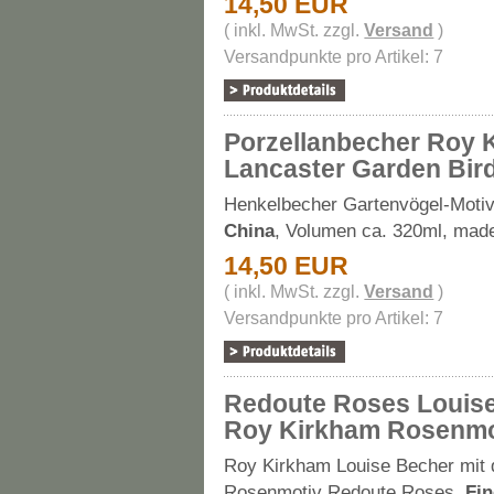
14,50 EUR
( inkl. MwSt. zzgl.
Versand
)
Versandpunkte pro Artikel: 7
Porzellanbecher Roy 
Lancaster Garden Bir
Henkelbecher Gartenvögel-Moti
China
, Volumen ca. 320ml, mad
14,50 EUR
( inkl. MwSt. zzgl.
Versand
)
Versandpunkte pro Artikel: 7
Redoute Roses Louis
Roy Kirkham Rosenmo
Roy Kirkham Louise Becher mit
Rosenmotiv Redoute Roses,
Fi