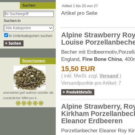
Suchen
Artikel 1 bis 20 von 27
Artikel pro Seite
Suchen in
Alpine Strawberry Ro
In Unterkategorien suchen
Louise Porzellanbech
Becher mit Erdbeermotiv,Porzel
England,
Fine Bone China
, 400
Bewertungen
15,50 EUR
( inkl. MwSt. zzgl.
Versand
)
Versandpunkte pro Artikel: 7
unerwartet gut! wahres wunder als
zusätzlicher löffel pro li ..
Alpine Strawberry, Ro
Kirkham Porzellanbec
Eleanor Erdbeeren
Porzellanbecher Eleanor Roy Ki