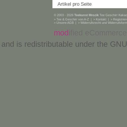
Artikel pro Seite
© 2003 - 2026
Teekunst Mrozik
Tee Geschirr Kaka
>
Tee & Geschirr von A-Z
| >
Kontakt
| >
Registrie
>
Unsere AGB
| >
Widerrufsrecht und Widerrufsform
mod
ified eCommerce
and is redistributable under the
GNU 