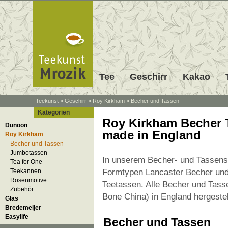
Tee
Geschirr
Kakao
Teekunst
»
Geschirr
»
Roy Kirkham
»
Becher und Tassen
Kategorien
Roy Kirkham Becher 
Dunoon
made in England
Roy Kirkham
Becher und Tassen
Jumbotassen
In unserem Becher- und Tassenso
Tea for One
Formtypen Lancaster Becher und
Teekannen
Rosenmotive
Teetassen. Alle Becher und Tass
Zubehör
Bone China) in England hergestel
Glas
Bredemeijer
Easylife
Becher und Tassen