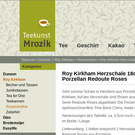
Tee
Geschirr
Kakao
Teekunst
»
Geschirr
»
Roy Kirkham
»
Rosenmotive
»
Roy Kirkham Herzschal
Kategorien
Roy Kirkham Herzschale 1
Dunoon
Porzellan Redoute Roses
Roy Kirkham
Becher und Tassen
Jumbotassen
Sehr schöne Schale in Herzform aus Porzel
Tea for One
Kirkham. Auf der Herzschale sind Rosen aus 
Teekannen
Serie Redoute Roses abgebildet. Die Porzell
Rosenmotive
spülmaschinenfest. Fine Bone China, made 
Zubehör
Abmessungen des Tabletts: ca. 4,5cm hoch 
Glas
im Breite / Länge
Bredemeijer
Easylife
Lieferumfang: 1 Artikel entspricht 1 Herzsc
Redoute Roses aus Porzellan