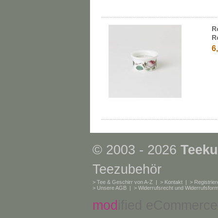
R
R
6
© 2003 - 2026
Teeku
Teezubehör
>
Tee & Geschirr von A-Z
| >
Kontakt
| >
Registrie
>
Unsere AGB
| >
Widerrufsrecht und Widerrufsform
mod
ified eCommerce