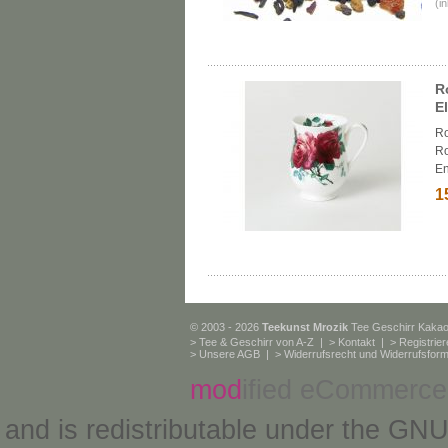
(i
R
E
Ro
R
En
1
© 2003 - 2026
Teekunst Mrozik
Tee Geschirr Kaka
>
Tee & Geschirr von A-Z
| >
Kontakt
| >
Registrie
>
Unsere AGB
| >
Widerrufsrecht und Widerrufsform
mod
ified eCommerce
and is redistributable under the
GNU 