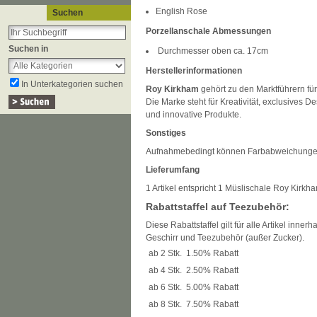
English Rose
Suchen
Porzellanschale Abmessungen
Suchen in
Durchmesser oben ca. 17cm
Herstellerinformationen
In Unterkategorien suchen
Roy Kirkham
gehört zu den Marktführern fü
Die Marke steht für Kreativität, exclusives Des
und innovative Produkte.
Sonstiges
Aufnahmebedingt können Farbabweichunge
Lieferumfang
1 Artikel entspricht 1 Müslischale Roy Kirk
Rabattstaffel auf Teezubehör:
Diese Rabattstaffel gilt für alle Artikel inner
Geschirr und Teezubehör (außer Zucker).
ab 2 Stk.
1.50% Rabatt
ab 4 Stk.
2.50% Rabatt
ab 6 Stk.
5.00% Rabatt
ab 8 Stk.
7.50% Rabatt