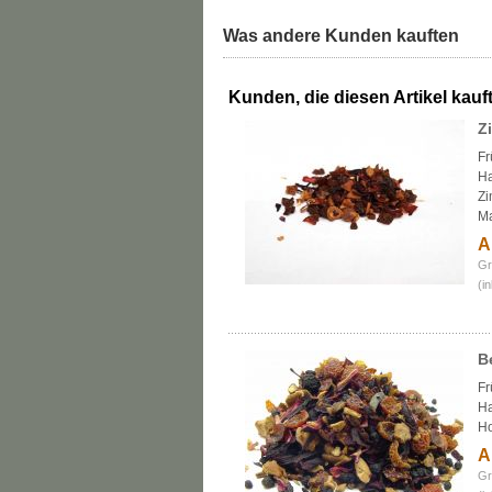
Was andere Kunden kauften
Kunden, die diesen Artikel kauft
Z
Fr
Ha
Zi
Ma
A
Gr
(i
B
Fr
Ha
Ho
A
Gr