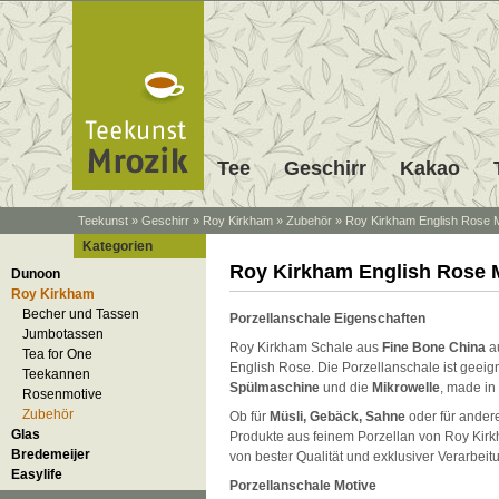
Tee
Geschirr
Kakao
Teekunst
»
Geschirr
»
Roy Kirkham
»
Zubehör
»
Roy Kirkham English Rose M
Kategorien
Roy Kirkham English Rose 
Dunoon
Roy Kirkham
Becher und Tassen
Porzellanschale Eigenschaften
Jumbotassen
Roy Kirkham Schale aus
Fine Bone China
au
Tea for One
English Rose. Die Porzellanschale ist geeign
Teekannen
Spülmaschine
und die
Mikrowelle
, made in
Rosenmotive
Zubehör
Ob für
Müsli, Gebäck, Sahne
oder für ander
Glas
Produkte aus feinem Porzellan von Roy Kirk
Bredemeijer
von bester Qualität und exklusiver Verarbeit
Easylife
Porzellanschale Motive