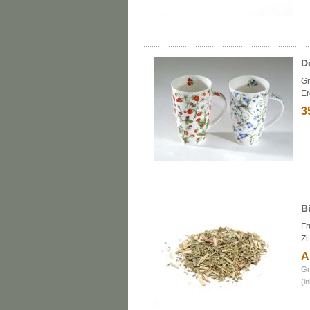
D
Gr
Er
3
B
Fr
Zi
A
Gr
(i