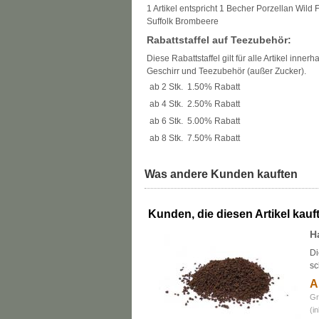
1 Artikel entspricht 1 Becher Porzellan Wild
Suffolk Brombeere
Rabattstaffel auf Teezubehör:
Diese Rabattstaffel gilt für alle Artikel inner
Geschirr und Teezubehör (außer Zucker).
ab 2 Stk.
1.50% Rabatt
ab 4 Stk.
2.50% Rabatt
ab 6 Stk.
5.00% Rabatt
ab 8 Stk.
7.50% Rabatt
Was andere Kunden kauften
Kunden, die diesen Artikel kauft
H
Di
sc
A
Gr
(i