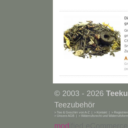
D
g
Gr
gr
Ch
Sn
Zu
A
Gr
(i
© 2003 - 2026
Teeku
Teezubehör
>
Tee & Geschirr von A-Z
| >
Kontakt
| >
Registrie
>
Unsere AGB
| >
Widerrufsrecht und Widerrufsform
mod
ified eCommerce