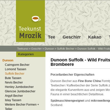
Tee
Geschirr
Kakao
Teekunst
»
Geschirr
»
Dunoon
»
Suffolk Becher
»
Dunoon Suffolk - Wild Frui
Kategorien
Dunoon Suffolk - Wild Fruits
Dunoon
Brombeere
Cairngorm Becher
Lomond Tassen
Suffolk Becher
Porzellanbecher Eigenschaften
Bute Tassen
Dunoon Becher aus
Fine Bone China
Formt
Nevis Becher
Teebecher / Kaffeebecher der Serie Suffolk 
Henley Jumbobecher
die elegante Kurvenform aus und zeigen Mot
Glencoe Jumbobecher
Fauna in einer beachtlichen Detailtreue.
Argyll Becher
Islay Tassen
Spülmaschinengeeignet
und
mikrowelleng
Weitere Becher Formen +
Scotland.
Teller