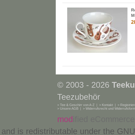
R
M
2
© 2003 - 2026
Teeku
Teezubehör
>
Tee & Geschirr von A-Z
| >
Kontakt
| >
Registrie
>
Unsere AGB
| >
Widerrufsrecht und Widerrufsform
mod
ified eCommerce
and is redistributable under the
GNU 