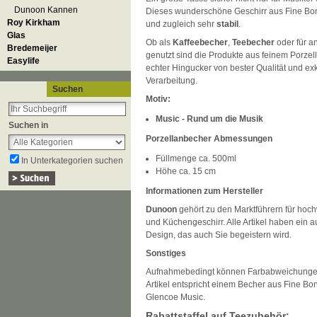
Dunoon Kannen
Dieses wunderschöne Geschirr aus Fine Bo
Roy Kirkham
und zugleich sehr
stabil
.
Glas
Ob als
Kaffeebecher
,
Teebecher
oder für a
Bredemeijer
genutzt sind die Produkte aus feinem Porze
Easylife
echter Hingucker von bester Qualität und exk
Verarbeitung.
Suchen
Motiv:
Music - Rund um die Musik
Suchen in
Porzellanbecher Abmessungen
Füllmenge ca. 500ml
In Unterkategorien suchen
Höhe ca. 15 cm
Informationen zum Hersteller
Dunoon
gehört zu den Marktführern für hoch
und Küchengeschirr. Alle Artikel haben ein
Design, das auch Sie begeistern wird.
Sonstiges
Aufnahmebedingt können Farbabweichunge
Artikel entspricht einem Becher aus Fine B
Glencoe Music.
Rabattstaffel auf Teezubehör: