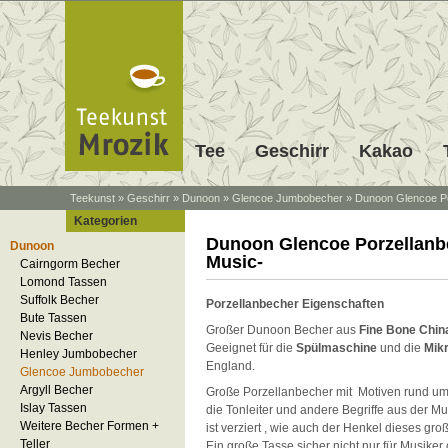
Tee
Geschirr
Kakao
Teekunst
»
Geschirr
»
Dunoon
»
Glencoe Jumbobecher
»
Dunoon Glencoe Po
Kategorien
Dunoon Glencoe Porzellanb
Dunoon
Music-
Cairngorm Becher
Lomond Tassen
Suffolk Becher
Porzellanbecher Eigenschaften
Bute Tassen
Großer Dunoon Becher aus
Fine Bone Chin
Nevis Becher
Geeignet für die
Spülmaschine
und die
Mik
Henley Jumbobecher
England.
Glencoe Jumbobecher
Argyll Becher
Große Porzellanbecher mit Motiven rund u
Islay Tassen
die Tonleiter und andere Begriffe aus der M
Weitere Becher Formen +
ist verziert , wie auch der Henkel dieses gr
Teller
Ein große Tasse sicher nicht nur für Musike