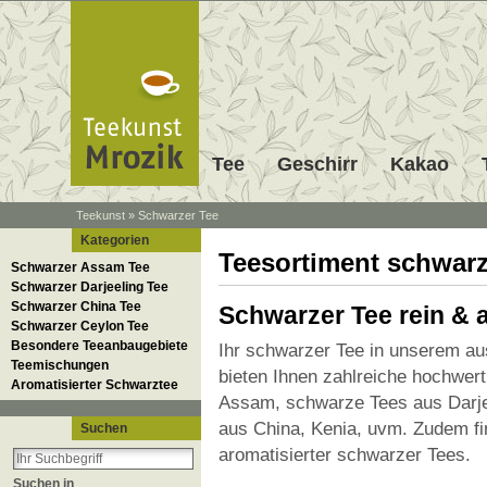
Tee
Geschirr
Kakao
Teekunst
»
Schwarzer Tee
Kategorien
Teesortiment schwarz
Schwarzer Assam Tee
Schwarzer Darjeeling Tee
Schwarzer China Tee
Schwarzer Tee rein & a
Schwarzer Ceylon Tee
Besondere Teeanbaugebiete
Ihr schwarzer Tee in unserem au
Teemischungen
bieten Ihnen zahlreiche hochwer
Aromatisierter Schwarztee
Assam, schwarze Tees aus Darje
aus China, Kenia, uvm. Zudem fi
Suchen
aromatisierter schwarzer Tees.
Suchen in
Schwarzen Tee aus vielen versch