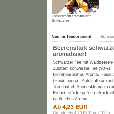
Teesortiment aromatisierte
Schwarztee
Neu im Teesortiment
Schwar
Beerenstark schwarze
aromatisiert
Schwarzer Tee mit Waldbeeren
Zutaten: schwarzer Tee (90%),
Brombeerblätter, Aroma, Heidel
(Heidelbeeren, Apfelsaftkonzent
Trennmittel: Sonnenblumenkernö
Erdbeerstücke gefriergetrocknet
natürliches Aroma
Ab 4,23 EUR
Grundpreis 4,70 EUR pro 100 g