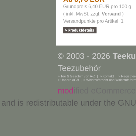
Grundpreis 6,40 EUR pro 100 g
( inkl. MwSt. zzgl.
Versand
)
Versandpunkte pro Artikel: 1
© 2003 - 2026
Teeku
Teezubehör
>
Tee & Geschirr von A-Z
| >
Kontakt
| >
Registrie
>
Unsere AGB
| >
Widerrufsrecht und Widerrufsform
mod
ified eCommerce
and is redistributable under the
GNU 