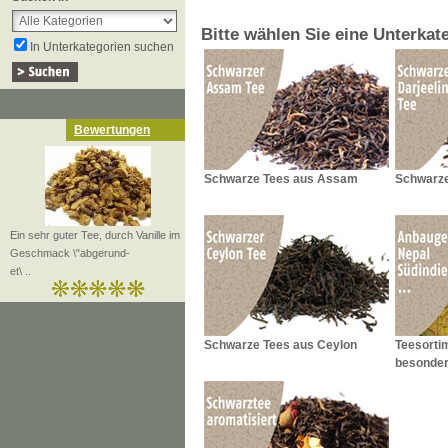
einfacher Onlineshop, günstiger 
Bitte wählen Sie eine Unterkat
Onlineshop schwarzen Tee aus Da
In Unterkategorien suchen
und auch edlen schwarzen Tee a
Bewertungen
Schwarze Tees aus Assam
Schwarze
Ein sehr guter Tee, durch Vanille im
Geschmack \"abgerund-
et\ ..
Schwarze Tees aus Ceylon
Teesorti
besonder