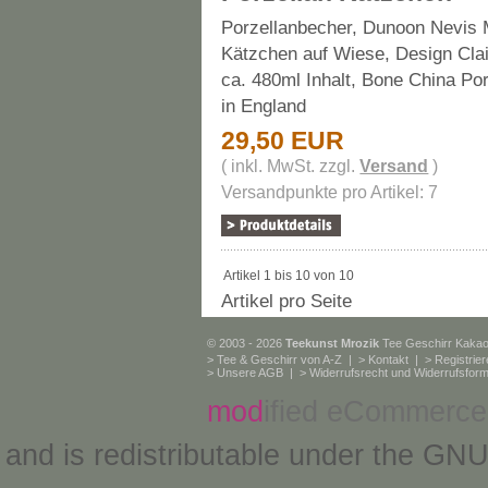
Porzellanbecher, Dunoon Nevis 
Kätzchen auf Wiese, Design Clai
ca. 480ml Inhalt, Bone China Po
in England
29,50 EUR
( inkl. MwSt. zzgl.
Versand
)
Versandpunkte pro Artikel: 7
Artikel 1 bis 10 von 10
Artikel pro Seite
© 2003 - 2026
Teekunst Mrozik
Tee Geschirr Kaka
>
Tee & Geschirr von A-Z
| >
Kontakt
| >
Registrie
>
Unsere AGB
| >
Widerrufsrecht und Widerrufsform
mod
ified eCommerce
and is redistributable under the
GNU 