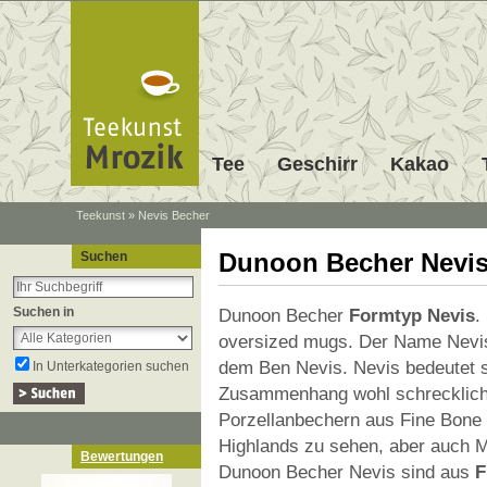
Tee
Geschirr
Kakao
Teekunst
»
Nevis Becher
Dunoon Becher Nevis
Suchen
Suchen in
Dunoon Becher
Formtyp Nevis
.
oversized mugs. Der Name Nevi
dem Ben Nevis. Nevis bedeutet s
In Unterkategorien suchen
Zusammenhang wohl schrecklich 
Porzellanbechern aus Fine Bone C
Highlands zu sehen, aber auch M
Bewertungen
Dunoon Becher Nevis sind aus
F