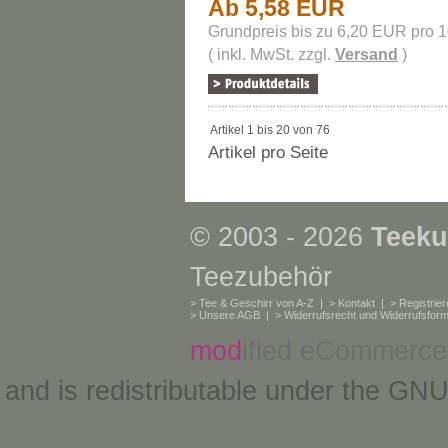
Ab 5,58 EUR
Grundpreis bis zu 6,20 EUR pro 
( inkl. MwSt. zzgl.
Versand
)
Artikel 1 bis 20 von 76
Artikel pro Seite
© 2003 - 2026
Teeku
Teezubehör
>
Tee & Geschirr von A-Z
| >
Kontakt
| >
Registrie
>
Unsere AGB
| >
Widerrufsrecht und Widerrufsform
mod
ified eCommerce
and is redistributable under the
GNU 