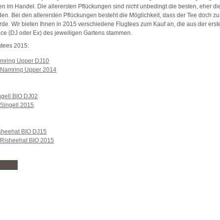
en im Handel. Die allerersten Pflückungen sind nicht unbedingt die besten, eher die
en. Bei den allerersten Pflückungen besteht die Möglichkeit, dass der Tee doch zu
rde. Wir bieten Ihnen in 2015 verschiedene Flugtees zum Kauf an, die aus der erst
oice (DJ oder Ex) des jeweiligen Gartens stammen.
tees 2015:
amring Upper DJ10
ngell BIO DJ02
sheehat BIO DJ15