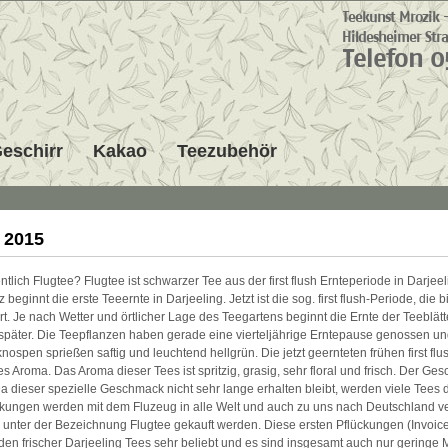
eschirr
Kakao
Teezubehör
 2015
ntlich Flugtee? Flugtee ist schwarzer Tee aus der first flush Ernteperiode in Darjee
 beginnt die erste Teeernte in Darjeeling. Jetzt ist die sog. first flush-Periode, die b
t. Je nach Wetter und örtlicher Lage des Teegartens beginnt die Ernte der Teeblätt
 später. Die Teepflanzen haben gerade eine vierteljährige Erntepause genossen un
knospen sprießen saftig und leuchtend hellgrün. Die jetzt geernteten frühen first fl
es Aroma. Das Aroma dieser Tees ist spritzig, grasig, sehr floral und frisch. Der G
Da dieser spezielle Geschmack nicht sehr lange erhalten bleibt, werden viele Tees 
ckungen werden mit dem Fluzeug in alle Welt und auch zu uns nach Deutschland ve
unter der Bezeichnung Flugtee gekauft werden. Diese ersten Pflückungen (Invoic
den frischer Darjeeling Tees sehr beliebt und es sind insgesamt auch nur geringe