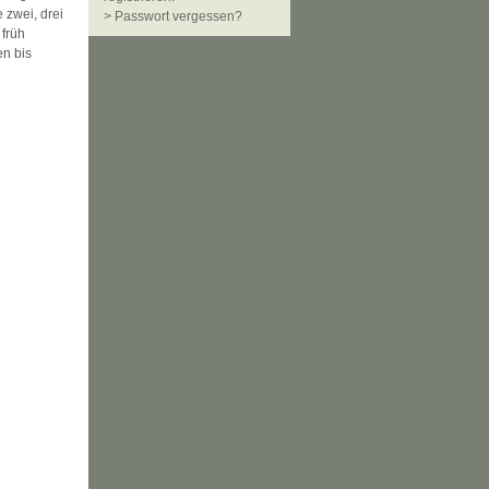
 zwei, drei
> Passwort vergessen?
 früh
en bis