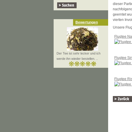
dieser Parti
nachfolgend
geerntet wu
vierten Inv
Bewertungen
Unsere Flug
Flugtee N
Der Tee ist sehr lecker und ich
Flugtee Si
werde ihn wieder bestellen. ..
Flugtee Ri