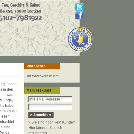
Warenkorb
Ihr Warenkorb ist leer.
ling. Jedes
is in den
Mein Teekunst
er etwas
d junge,
ushs haben
eschmack des
dieser
rfrachtet
> Sie sind noch kein Kunde?
es)sind
Hier können Sie sich
 Mengen
registrieren.