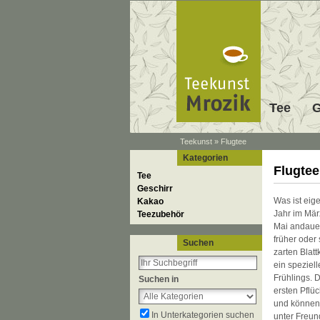
Tee
G
Teekunst
»
Flugtee
Kategorien
Flugtee
Tee
Geschirr
Was ist eige
Kakao
Jahr im März
Teezubehör
Mai andauer
früher oder
Suchen
zarten Blatt
ein speziell
Frühlings. 
Suchen in
ersten Pflü
und können 
In Unterkategorien suchen
unter Freun