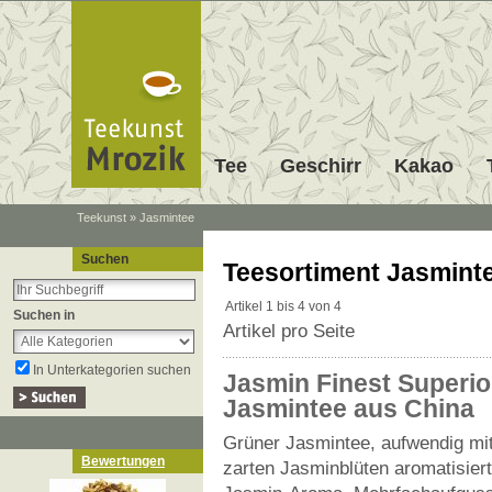
Tee
Geschirr
Kakao
Teekunst
»
Jasmintee
Jasmintee ist eine chinesische T
Suchen
Jasmintee
Teesortiment Jasmint
Teeproduktion durch Beigabe von
weiße Tees verwendet. Tee mit 
Artikel 1 bis 4 von 4
Suchen in
Artikel pro Seite
In Unterkategorien suchen
Jasmin Finest Superio
Jasmintee aus China
Grüner Jasmintee, aufwendig mit
Bewertungen
zarten Jasminblüten aromatisier