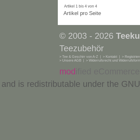
Artikel 1 bis 4 von 4
Artikel pro Seite
© 2003 - 2026
Teeku
Teezubehör
>
Tee & Geschirr von A-Z
| >
Kontakt
| >
Registrie
>
Unsere AGB
| >
Widerrufsrecht und Widerrufsform
mod
ified eCommerce
and is redistributable under the
GNU 