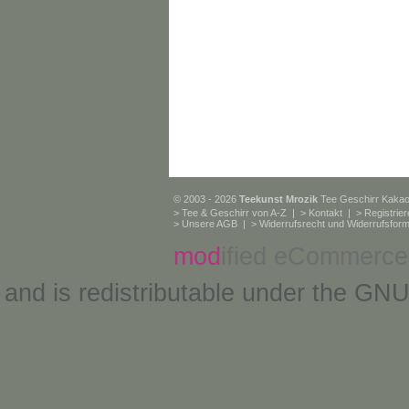
© 2003 - 2026
Teekunst Mrozik
Tee Geschirr Kaka
>
Tee & Geschirr von A-Z
| >
Kontakt
| >
Registrie
>
Unsere AGB
| >
Widerrufsrecht und Widerrufsform
mod
ified eCommerce
and is redistributable under the
GNU 