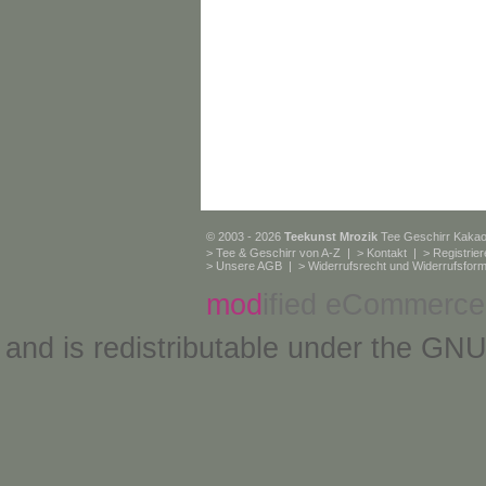
© 2003 - 2026
Teekunst Mrozik
Tee Geschirr Kaka
>
Tee & Geschirr von A-Z
| >
Kontakt
| >
Registrie
>
Unsere AGB
| >
Widerrufsrecht und Widerrufsform
mod
ified eCommerce
and is redistributable under the
GNU 